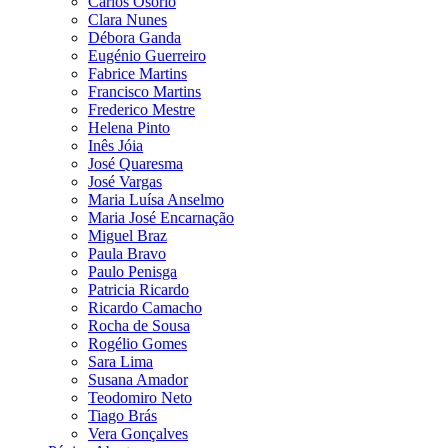
Carlos Osório
Clara Nunes
Débora Ganda
Eugénio Guerreiro
Fabrice Martins
Francisco Martins
Frederico Mestre
Helena Pinto
Inês Jóia
José Quaresma
José Vargas
Maria Luísa Anselmo
Maria José Encarnação
Miguel Braz
Paula Bravo
Paulo Penisga
Patricia Ricardo
Ricardo Camacho
Rocha de Sousa
Rogélio Gomes
Sara Lima
Susana Amador
Teodomiro Neto
Tiago Brás
Vera Gonçalves