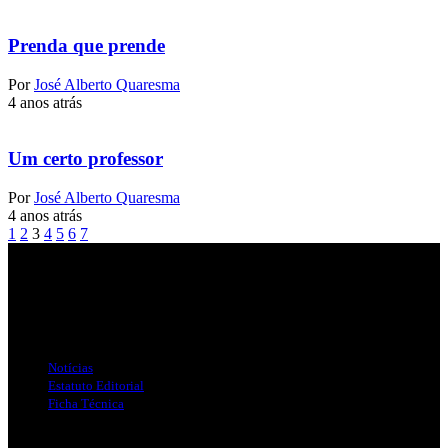
Prenda que prende
Por
José Alberto Quaresma
4 anos atrás
Um certo professor
Por
José Alberto Quaresma
4 anos atrás
1
2
3
4
5
6
7
Jornal Local do Concelho de Silves.
Links Úteis
Notícias
Estatuto Editorial
Ficha Técnica
Publicidade