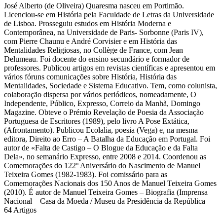
José Alberto (de Oliveira) Quaresma nasceu em Portimão.
Licenciou-se em História pela Faculdade de Letras da Universidade
de Lisboa. Prosseguiu estudos em História Moderna e
Contemporânea, na Universidade de Paris- Sorbonne (Paris IV),
com Pierre Chaunu e André Corvisier e em História das
Mentalidades Religiosas, no Collège de France, com Jean
Delumeau. Foi docente do ensino secundário e formador de
professores. Publicou artigos em revistas científicas e apresentou em
vários fóruns comunicações sobre História, História das
Mentalidades, Sociedade e Sistema Educativo. Tem, como colunista,
colaboração dispersa por vários periódicos, nomeadamente, O
Independente, Público, Expresso, Correio da Manhã, Domingo
Magazine. Obteve o Prémio Revelação de Poesia da Associação
Portuguesa de Escritores (1989), pelo livro A Pose Extática,
(Afrontamento). Publicou Ecolalia, poesia (Vega) e, na mesma
editora, Direito ao Erro – A Batalha da Educação em Portugal. Foi
autor de «Falta de Castigo – O Blogue da Educação e da Falta
Dela», no semanário Expresso, entre 2008 e 2014. Coordenou as
Comemorações do 122º Aniversário do Nascimento de Manuel
Teixeira Gomes (1982-1983). Foi comissário para as
Comemorações Nacionais dos 150 Anos de Manuel Teixeira Gomes
(2010). É autor de Manuel Teixeira Gomes – Biografia (Imprensa
Nacional – Casa da Moeda / Museu da Presidência da República
64
Artigos