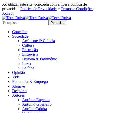
Ao utilizar este site, concorda com a nossa politica de
privacidade
Politica de Privacidade
e
Termos e Condições
.
Accept
Concelho
Sociedade
Ambiente & Ciência
Cultura
Educação
Entrevista
História & Património
Lazer
Política
Opinião
Vida
Economia & Emprego
Algarve
Desporto
Autores
António Eugénio
António Guerreiro
Aurélio Cabrita