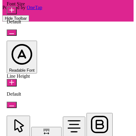
Font Size
Powered by
OneTap
Hide Toolbar
Default
Readable Font
Line Height
Default