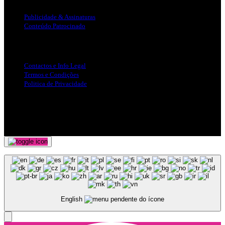
Publicidade & Assinaturas
Conteúdo Patrocinado
Info Legal
Contactos e Info Legal
Termos e Condições
Politica de Privacidade
Siga-nos nas Redes Sociais
© Copyright 2025, Todos os Direitos Reservados - Terra Ruiva -
Created by Pixart
English