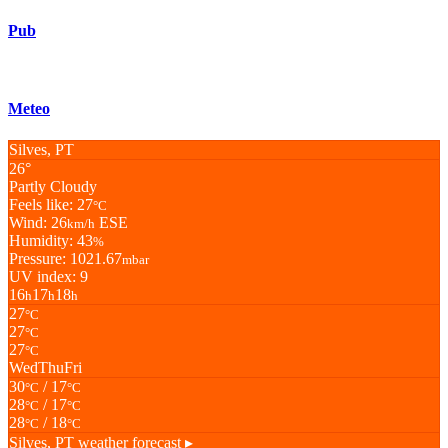
Pub
Meteo
Silves, PT
26°
Partly Cloudy
Feels like: 27
°C
Wind: 26
ESE
km/h
Humidity: 43
%
Pressure: 1021.67
mbar
UV index: 9
16
17
18
h
h
h
27
°C
27
°C
27
°C
Wed
Thu
Fri
30
/ 17
°C
°C
28
/ 17
°C
°C
28
/ 18
°C
°C
Silves, PT
weather forecast ▸