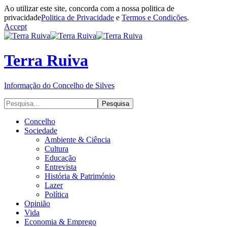
Ao utilizar este site, concorda com a nossa politica de
privacidade
Politica de Privacidade
e
Termos e Condições
.
Accept
Terra Ruiva
Informação do Concelho de Silves
Concelho
Sociedade
Ambiente & Ciência
Cultura
Educação
Entrevista
História & Património
Lazer
Política
Opinião
Vida
Economia & Emprego