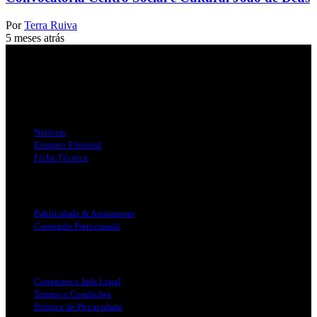
Por
Terra Ruiva
5 meses atrás
Jornal Local do Concelho de Silves.
Links Úteis
Notícias
Estatuto Editorial
Ficha Técnica
Publicidade
Publicidade & Assinaturas
Conteúdo Patrocinado
Info Legal
Contactos e Info Legal
Termos e Condições
Politica de Privacidade