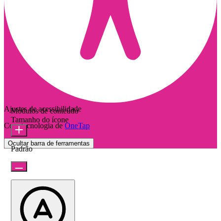
Ajustes de acessibilidade
Módulos de conteúdo
Tamanho do ícone
Com tecnologia de
OneTap
Ocultar barra de ferramentas
Padrão