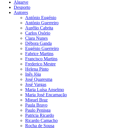
Algarve
Desporto
Autores
António Eugénio
António Guerreiro
Aurélio Cabrita
Carlos Osório
Clara Nunes
Débora Ganda
Eugénio Guerreiro
Fabrice Martins
Francisco Martins
Frederico Mestre
Helena Pinto
Inês Jóia
José Quaresma
José Vargas
Maria Luísa Anselmo
Maria José Encarnação
Miguel Braz
Paula Bravo
Paulo Penisga
Patricia Ricardo
Ricardo Camacho
Rocha de Sousa