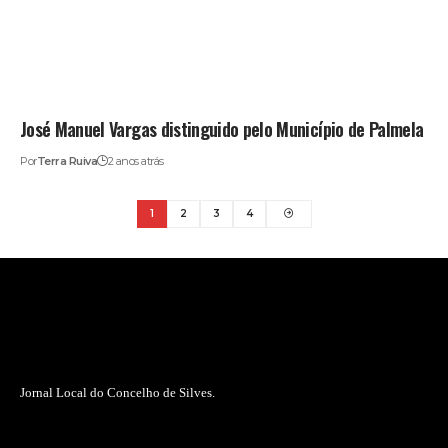
José Manuel Vargas distinguido pelo Município de Palmela
Por
Terra Ruiva
2 anos atrás
1
2
3
4
Jornal Local do Concelho de Silves.