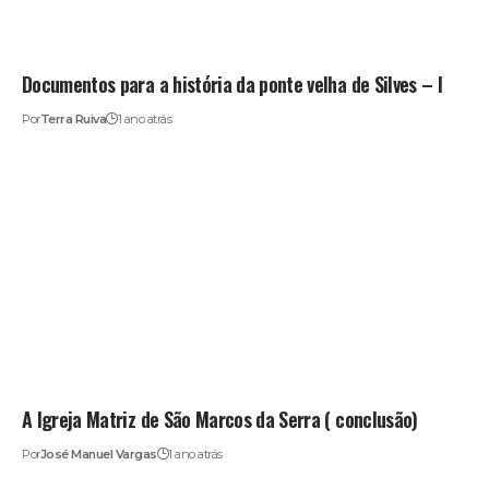
Documentos para a história da ponte velha de Silves – I
Por
Terra Ruiva
1 ano atrás
A Igreja Matriz de São Marcos da Serra ( conclusão)
Por
José Manuel Vargas
1 ano atrás