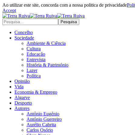
Ao utilizar este site, concorda com a nossa politica de privacidade
Poli
Accept
Concelho
Sociedade
Ambiente & Ciência
Cultura
Educação
Entrevista
História & Património
Lazer
Política
Opinião
Vida
Economia & Emprego
Algarve
Desporto
Autores
António Eugénio
António Guerreiro
Aurélio Cabrita
Carlos Osório