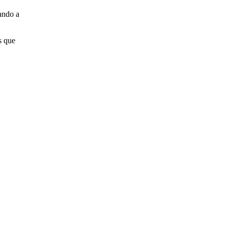
tando a
s que