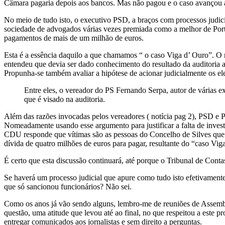
Câmara pagaria depois aos bancos. Mas não pagou e o caso avançou a
No meio de tudo isto, o executivo PSD, a braços com processos judic
sociedade de advogados várias vezes premiada como a melhor de Portu
pagamentos de mais de um milhão de euros.
Esta é a essência daquilo a que chamamos “ o caso Viga d’ Ouro”. O
entendeu que devia ser dado conhecimento do resultado da auditoria 
Propunha-se também avaliar a hipótese de acionar judicialmente os e
Entre eles, o vereador do PS Fernando Serpa, autor de várias e
que é visado na auditoria.
Além das razões invocadas pelos vereadores ( notícia pag 2), PSD e 
Nomeadamente usando esse argumento para justificar a falta de inves
CDU responde que vítimas são as pessoas do Concelho de Silves que
dívida de quatro milhões de euros para pagar, resultante do “caso V
É certo que esta discussão continuará, até porque o Tribunal de Conta
Se haverá um processo judicial que apure como tudo isto efetivamente 
que só sancionou funcionários? Não sei.
Como os anos já vão sendo alguns, lembro-me de reuniões de Assemb
questão, uma atitude que levou até ao final, no que respeitou a est
entregar comunicados aos jornalistas e sem direito a perguntas.