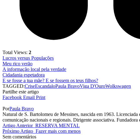
Total Views:
2
Lucros versus Populações
Meu rico verão
A informação local pela verdade
Cidadania espetadora
E se fosse a tua mãe? E se fossem os teus filhos?
TAGGED:
Crise
Escandalo
Paula Bravo
Viga D'Ouro
Wolkswagen
Partilhe este artigo
Facebook
Email
Print
Por
Paula Bravo
Natural de S. Bartolomeu de Messines, nascida em 1963. Licenciada
comunicação nacionais e regionais. Dirigente associativa. Fundadora e
Artigo Anterior
RESERVA MENTAL
Próximo Artigo
Fazer mais com menos
Sem comentários