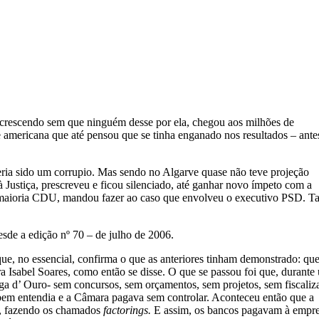
i crescendo sem que ninguém desse por ela, chegou aos milhões de
e americana que até pensou que se tinha enganado nos resultados – ante
ria sido um corrupio. Mas sendo no Algarve quase não teve projeção
Justiça, prescreveu e ficou silenciado, até ganhar novo ímpeto com a
de maioria CDU, mandou fazer ao caso que envolveu o executivo PSD. 
esde a edição nº 70 – de julho de 2006.
que, no essencial, confirma o que as anteriores tinham demonstrado: qu
a Isabel Soares, como então se disse. O que se passou foi que, durante
ga d’ Ouro- sem concursos, sem orçamentos, sem projetos, sem fiscaliz
 bem entendia e a Câmara pagava sem controlar. Aconteceu então que a
o, fazendo os chamados
factorings.
E assim, os bancos pagavam à empre