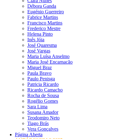
Clara Nunes
Débora Ganda
Eugénio Guerreiro
Fabrice Martins
Francisco Martins
Frederico Mestre
Helena Pinto
Inês Jóia
José Quaresma
José Vargas
Maria Luísa Anselmo
Maria José Encarnação
Miguel Braz
Paula Bravo
Paulo Penisga
Patricia Ricardo
Ricardo Camacho
Rocha de Sousa
Rogélio Gomes
Sara Lima
Susana Amador
Teodomiro Neto
Tiago Brás
Vera Gonçalves
Página Aberta