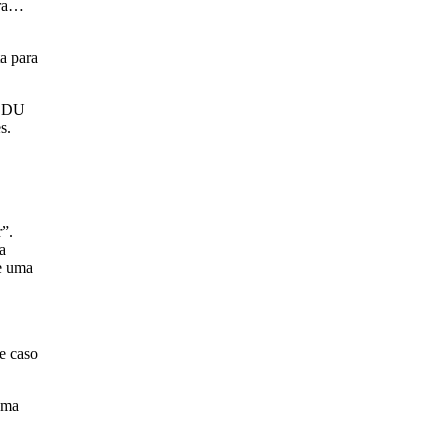
ora…
a para
 CDU
s.
”.
a
e uma
e caso
uma