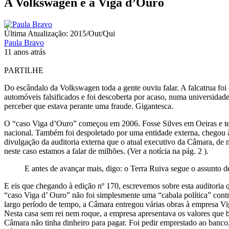
A Volkswagen e a Viga d’Ouro
Última Atualização: 2015/Out/Qui
Paula Bravo
11 anos atrás
PARTILHE
Do escândalo da Volkswagen toda a gente ouviu falar. A falcatrua fo
automóveis falsificados e foi descoberta por acaso, numa universidad
perceber que estava perante uma fraude. Gigantesca.
O “caso Viga d’Ouro” começou em 2006. Fosse Silves em Oeiras e te
nacional. Também foi despoletado por uma entidade externa, chegou à 
divulgação da auditoria externa que o atual executivo da Câmara, 
neste caso estamos a falar de milhões. (Ver a notícia na pág. 2 ).
E antes de avançar mais, digo: o Terra Ruiva segue o assunto d
E eis que chegando à edição nº 170, escrevemos sobre esta auditoria 
“caso Viga d’ Ouro” não foi simplesmente uma “cabala política” contr
largo período de tempo, a Câmara entregou várias obras à empresa Vi
Nesta casa sem rei nem roque, a empresa apresentava os valores que
Câmara não tinha dinheiro para pagar. Foi pedir emprestado ao banc