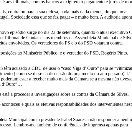
té aos tribunais, com os bancos a exigirem o pagamento e juros de m
iais, contratou para a sua defesa, nada mais nada menos, do que uma
gal. Sociedade essa que se faz pagar – e muito bem. A auditoria apont
 novo episódio surge no dia 23 de setembro, quando o atual executivo
ao Tribunal de Contas e aos membros da Assembleia Municipal de Silve
leitos envolvidos. Os vereadores do PS e o do PSD votaram contra.
xposições ao Ministério Público, e o vereador do PSD, Rogério Pinto,
PS têm acusado a CDU de usar o “caso Viga d’ Ouro” para se “vitimizar
timento ( como se disse na discussão do orçamento do ano passado). Já 
 poderiam estar a receber muito mais da Câmara se a mesma não tivess
iga d’Ouro”…
s está a proceder a investigações sobre as contas da Câmara de Silves.
aconteceu e quais as efetivas responsabilidades dos intervenientes nest
leia Municipal com a presidente Isabel Soares a não responder a nenh
e processo. Lembro-me também de conferências de imprensa apenas para