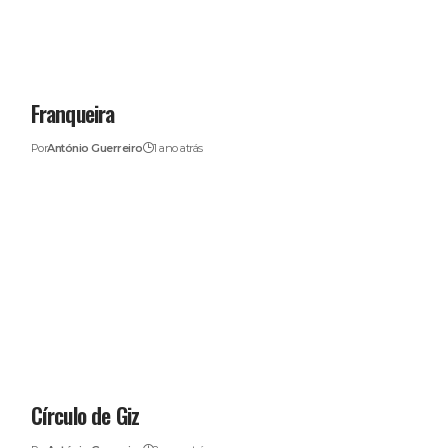
Franqueira
Por
António Guerreiro
1 ano atrás
Círculo de Giz