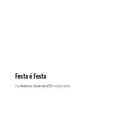
Festa é Festa
Por
António Guerreiro
11 meses atrás