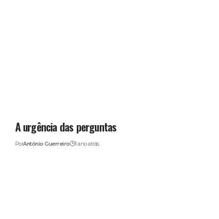
A urgência das perguntas
Por
António Guerreiro
1 ano atrás