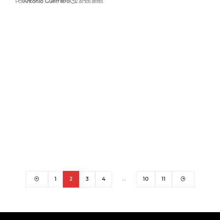
Por
António Guerreiro
2 anos atrás
1
2
3
4
…
10
11