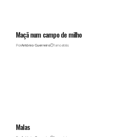
Maçã num campo de milho
Por
António Guerreiro
1 ano atrás
Malas