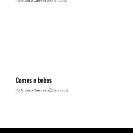
Por
António Guerreiro
1 ano atrás
Comes e bebes
Por
António Guerreiro
2 anos atrás