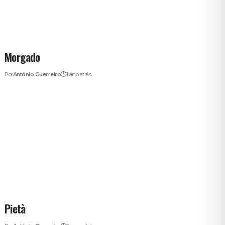
Morgado
Por
António Guerreiro
1 ano atrás
Pietà