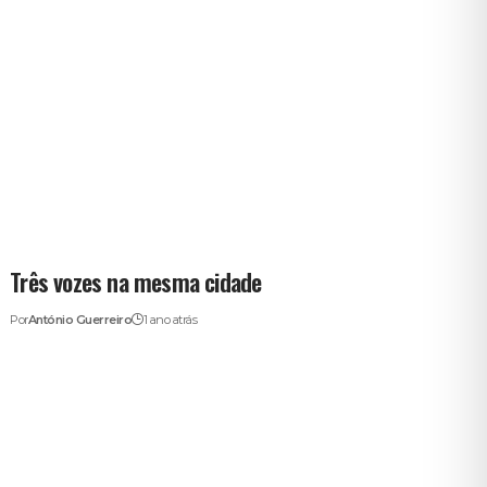
Três vozes na mesma cidade
Por
António Guerreiro
1 ano atrás