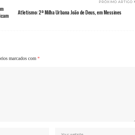
PRÓXIMO ARTIGO
em
Atletismo: 2ª Milha Urbana João de Deus, em Messines
ticam
órios marcados com
*