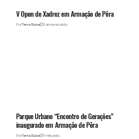
V Open de Xadrez em Armação de Pêra
Por
Terra Ruiva
2 semanas atrás
Parque Urbano “Encontro de Gerações”
inaugurado em Armação de Pêra
Por
Terra Ruiva
1 mês atrás