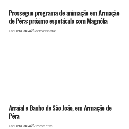
Prossegue programa de animação em Armação
de Pêra: próximo espetáculo com Magnólia
Por
Terra Ruiva
3 semanas atrás
Arraial e Banho de São João, em Armação de
Pêra
Por
Terra Ruiva
2 meses atrás