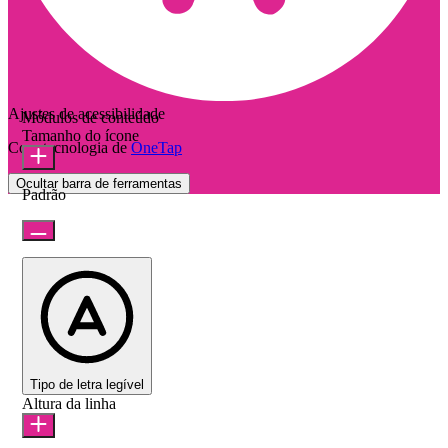
Ajustes de acessibilidade
Módulos de conteúdo
Tamanho do ícone
Com tecnologia de
OneTap
Ocultar barra de ferramentas
Padrão
Tipo de letra legível
Altura da linha