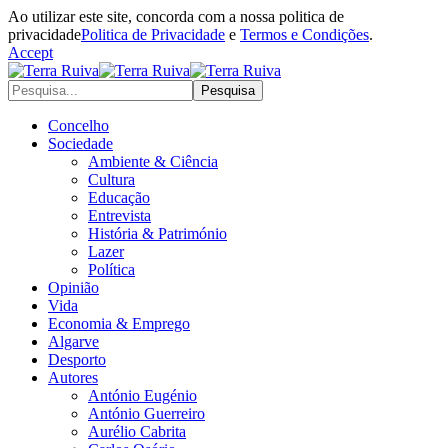
Ao utilizar este site, concorda com a nossa politica de
privacidade
Politica de Privacidade
e
Termos e Condições
.
Accept
Concelho
Sociedade
Ambiente & Ciência
Cultura
Educação
Entrevista
História & Património
Lazer
Política
Opinião
Vida
Economia & Emprego
Algarve
Desporto
Autores
António Eugénio
António Guerreiro
Aurélio Cabrita