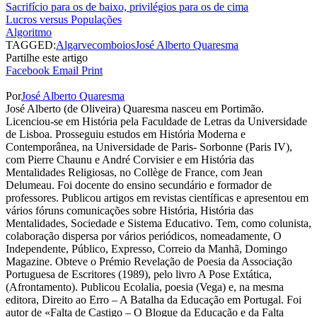
Sacrifício para os de baixo, privilégios para os de cima
Lucros versus Populações
Algoritmo
TAGGED:
Algarve
comboios
José Alberto Quaresma
Partilhe este artigo
Facebook
Email
Print
Por
José Alberto Quaresma
José Alberto (de Oliveira) Quaresma nasceu em Portimão.
Licenciou-se em História pela Faculdade de Letras da Universidade
de Lisboa. Prosseguiu estudos em História Moderna e
Contemporânea, na Universidade de Paris- Sorbonne (Paris IV),
com Pierre Chaunu e André Corvisier e em História das
Mentalidades Religiosas, no Collège de France, com Jean
Delumeau. Foi docente do ensino secundário e formador de
professores. Publicou artigos em revistas científicas e apresentou em
vários fóruns comunicações sobre História, História das
Mentalidades, Sociedade e Sistema Educativo. Tem, como colunista,
colaboração dispersa por vários periódicos, nomeadamente, O
Independente, Público, Expresso, Correio da Manhã, Domingo
Magazine. Obteve o Prémio Revelação de Poesia da Associação
Portuguesa de Escritores (1989), pelo livro A Pose Extática,
(Afrontamento). Publicou Ecolalia, poesia (Vega) e, na mesma
editora, Direito ao Erro – A Batalha da Educação em Portugal. Foi
autor de «Falta de Castigo – O Blogue da Educação e da Falta