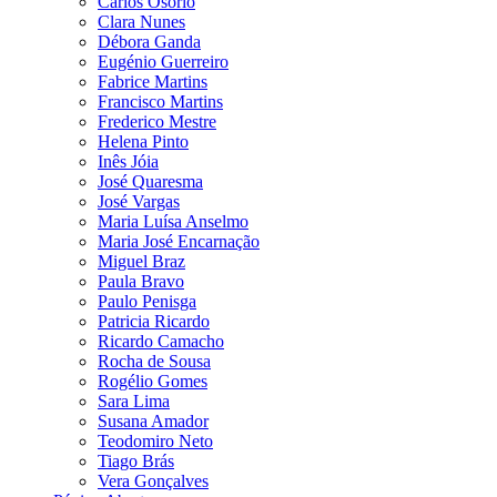
Carlos Osório
Clara Nunes
Débora Ganda
Eugénio Guerreiro
Fabrice Martins
Francisco Martins
Frederico Mestre
Helena Pinto
Inês Jóia
José Quaresma
José Vargas
Maria Luísa Anselmo
Maria José Encarnação
Miguel Braz
Paula Bravo
Paulo Penisga
Patricia Ricardo
Ricardo Camacho
Rocha de Sousa
Rogélio Gomes
Sara Lima
Susana Amador
Teodomiro Neto
Tiago Brás
Vera Gonçalves