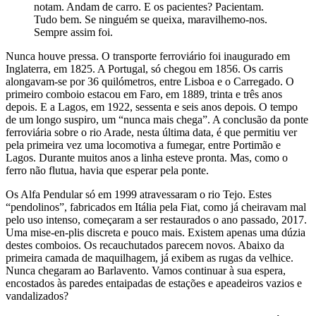
notam. Andam de carro. E os pacientes? Pacientam.
Tudo bem. Se ninguém se queixa, maravilhemo-nos.
Sempre assim foi.
Nunca houve pressa. O transporte ferroviário foi inaugurado em
Inglaterra, em 1825. A Portugal, só chegou em 1856. Os carris
alongavam-se por 36 quilómetros, entre Lisboa e o Carregado. O
primeiro comboio estacou em Faro, em 1889, trinta e três anos
depois. E a Lagos, em 1922, sessenta e seis anos depois. O tempo
de um longo suspiro, um “nunca mais chega”. A conclusão da ponte
ferroviária sobre o rio Arade, nesta última data, é que permitiu ver
pela primeira vez uma locomotiva a fumegar, entre Portimão e
Lagos. Durante muitos anos a linha esteve pronta. Mas, como o
ferro não flutua, havia que esperar pela ponte.
Os Alfa Pendular só em 1999 atravessaram o rio Tejo. Estes
“pendolinos”, fabricados em Itália pela Fiat, como já cheiravam mal
pelo uso intenso, começaram a ser restaurados o ano passado, 2017.
Uma mise-en-plis discreta e pouco mais. Existem apenas uma dúzia
destes comboios. Os recauchutados parecem novos. Abaixo da
primeira camada de maquilhagem, já exibem as rugas da velhice.
Nunca chegaram ao Barlavento. Vamos continuar à sua espera,
encostados às paredes entaipadas de estações e apeadeiros vazios e
vandalizados?