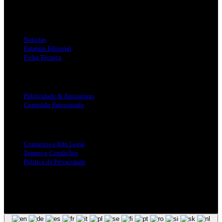
Jornal Local do Concelho de Silves.
Links Úteis
Notícias
Estatuto Editorial
Ficha Técnica
Publicidade
Publicidade & Assinaturas
Conteúdo Patrocinado
Info Legal
Contactos e Info Legal
Termos e Condições
Politica de Privacidade
Siga-nos nas Redes Sociais
© Copyright 2025, Todos os Direitos Reservados - Terra Ruiva -
Created by Pixart