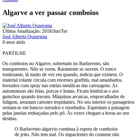
Algarve a ver passar comboios
Última Atualização: 2018/Jun/Ter
José Alberto Quaresma
8 anos atrás
PARTILHE
Os comboios no Algarve, sobretudo no Barlavento, são
transparentes. Não se veem. Raramente se ouvem. O ronco
tonitruante, lá muito de vez em quando, indicia que existem. O
material rolante circula com enormes graffitis, mal amanhados,
borrados com spray nas estrias metálicas das carruagens. As
automotoras são feias, porcas e lentas. Ficam histéricas e aos
guinchos quando travam. Máquinas arcaicas, emporcalhadas de
fuligem, arrastam caixotes trepidantes. No seu interior os passageiros
sentam-se em bancos surrados e ensebados. Espreitam a paisagem
pelas janelas embaçadas pelo pó. Às vezes chegam a horas ao seu
destino.
O Barlavento algarvio continua à espera de comboios
de jeito. Não tem mal. Os impacientes do costume não