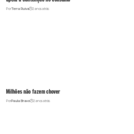
Por
Terra Ruiva
2 anos atrás
Milhões não fazem chover
Por
Paula Bravo
2 anos atrás