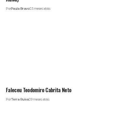
Por
Paula Bravo
3 meses atrás
Faleceu Teodomiro Cabrita Neto
Por
Terra Ruiva
9 meses atrás