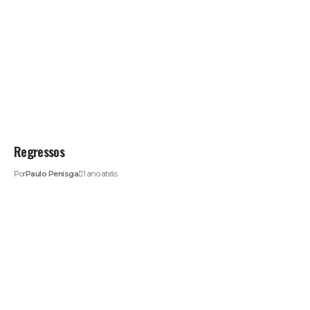
Regressos
Por
Paulo Penisga
1 ano atrás