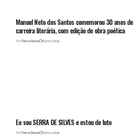
Manuel Neto dos Santos comemorou 30 anos de
carreira literária, com edição de obra poética
Por
Terra Ruiva
8 anos atrás
Eu sou SERRA DE SILVES e estou de luto
Por
Terra Ruiva
8 anos atrás