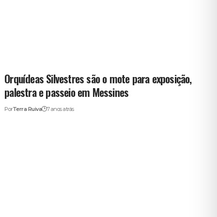
Orquídeas Silvestres são o mote para exposição,
palestra e passeio em Messines
Por
Terra Ruiva
7 anos atrás