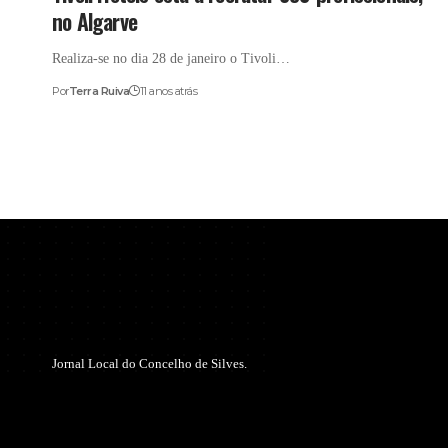
no Algarve
Realiza-se no dia 28 de janeiro o Tivoli…
Por
Terra Ruiva
11 anos atrás
Jornal Local do Concelho de Silves.