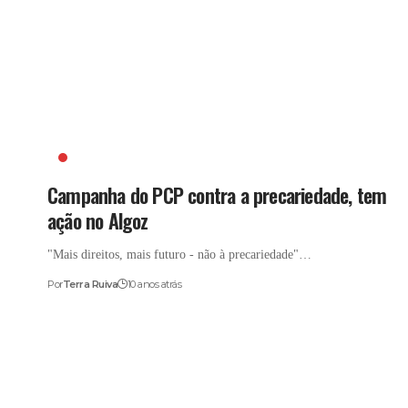
ALGOZ
Campanha do PCP contra a precariedade, tem
ação no Algoz
"Mais direitos, mais futuro - não à precariedade"…
Por
Terra Ruiva
10 anos atrás