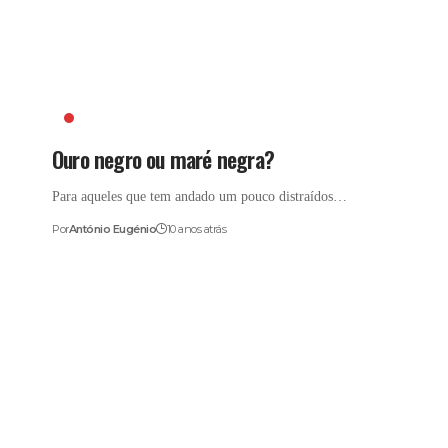
ANTÓNIO EUGÉNIO
Ouro negro ou maré negra?
Para aqueles que tem andado um pouco distraídos…
Por
António Eugénio
10 anos atrás