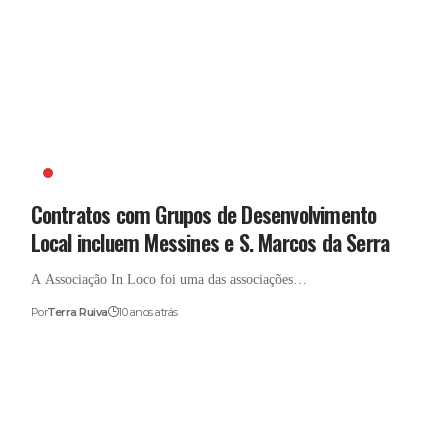
IN LOCO
Contratos com Grupos de Desenvolvimento
Local incluem Messines e S. Marcos da Serra
A Associação In Loco foi uma das associações…
Por
Terra Ruiva
10 anos atrás