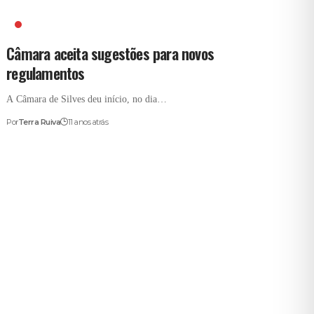
CAMARA DE SILVES
Câmara aceita sugestões para novos
regulamentos
A Câmara de Silves deu início, no dia…
Por
Terra Ruiva
11 anos atrás