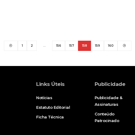
1
2
…
156
157
158
159
160
Links Úteis
Publicidade
Notícias
Publicidade &
Assinaturas
Estatuto Editorial
Conteúdo
Ficha Técnica
Patrocinado