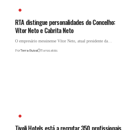
CABRITA NETO
RTA distingue personalidades do Concelho:
Vítor Neto e Cabrita Neto
O empresário messinense Vítor Neto, atual presidente da…
Por
Terra Ruiva
11 anos atrás
EMPREGO
Tivoli Hotels está a recrutar 350 profissionais,