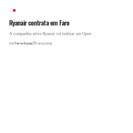
EMPREGO
Ryanair contrata em Faro
A companhia aérea Ryanair irá realizar um Open…
Por
Terra Ruiva
11 anos atrás