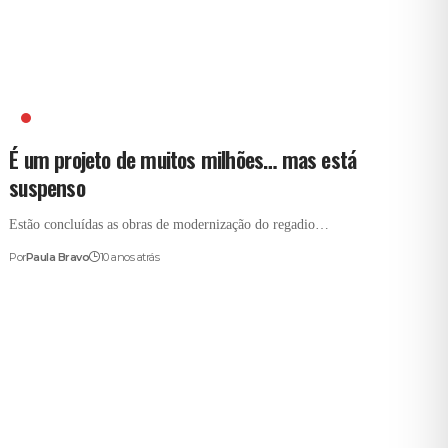
ASSOCIAÇÃO DE REGANTES
É um projeto de muitos milhões… mas está
suspenso
Estão concluídas as obras de modernização do regadio…
Por
Paula Bravo
10 anos atrás