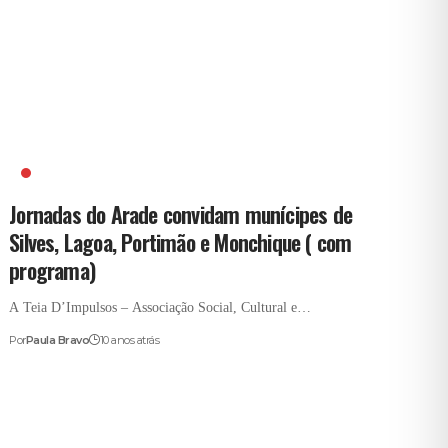
JORNADAS DO ARADE
Jornadas do Arade convidam munícipes de
Silves, Lagoa, Portimão e Monchique ( com
programa)
A Teia D’Impulsos – Associação Social, Cultural e…
Por
Paula Bravo
10 anos atrás