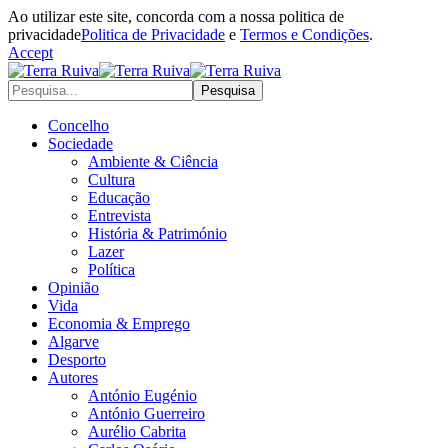
Ao utilizar este site, concorda com a nossa politica de
privacidade
Politica de Privacidade
e
Termos e Condições
.
Accept
Concelho
Sociedade
Ambiente & Ciência
Cultura
Educação
Entrevista
História & Património
Lazer
Política
Opinião
Vida
Economia & Emprego
Algarve
Desporto
Autores
António Eugénio
António Guerreiro
Aurélio Cabrita