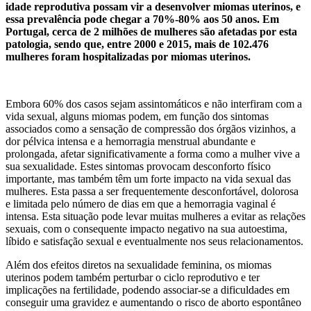
idade reprodutiva possam vir a desenvolver miomas uterinos, e
essa prevalência pode chegar a 70%-80% aos 50 anos. Em
Portugal, cerca de 2 milhões de mulheres são afetadas por esta
patologia, sendo que, entre 2000 e 2015, mais de 102.476
mulheres foram hospitalizadas por miomas uterinos.
Embora 60% dos casos sejam assintomáticos e não interfiram com a
vida sexual, alguns miomas podem, em função dos sintomas
associados como a sensação de compressão dos órgãos vizinhos, a
dor pélvica intensa e a hemorragia menstrual abundante e
prolongada, afetar significativamente a forma como a mulher vive a
sua sexualidade. Estes sintomas provocam desconforto físico
importante, mas também têm um forte impacto na vida sexual das
mulheres. Esta passa a ser frequentemente desconfortável, dolorosa
e limitada pelo número de dias em que a hemorragia vaginal é
intensa. Esta situação pode levar muitas mulheres a evitar as relações
sexuais, com o consequente impacto negativo na sua autoestima,
líbido e satisfação sexual e eventualmente nos seus relacionamentos.
Além dos efeitos diretos na sexualidade feminina, os miomas
uterinos podem também perturbar o ciclo reprodutivo e ter
implicações na fertilidade, podendo associar-se a dificuldades em
conseguir uma gravidez e aumentando o risco de aborto espontâneo