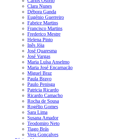
Carlos Osório
Clara Nunes
Débora Ganda
Eugénio Guerreiro
Fabrice Martins
Francisco Martins
Frederico Mestre
Helena Pinto
Inês Jóia
José Quaresma
José Vargas
Maria Luísa Anselmo
Maria José Encarnação
Miguel Braz
Paula Bravo
Paulo Penisga
Patricia Ricardo
Ricardo Camacho
Rocha de Sousa
Rogélio Gomes
Sara Lima
Susana Amador
Teodomiro Neto
Tiago Brás
Vera Gonçalves