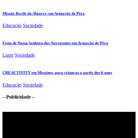
Missão Recife do Algarve, em Armação de Pêra
Educação
Sociedade
Festa de Nossa Senhora dos Navegantes em Armação de Pêra
Lazer
Sociedade
CREACTIVITY em Messines, para crianças a partir dos 6 anos
Educação
Sociedade
– Publicidade –
Jornal Local do Concelho de Silves.
Links Úteis