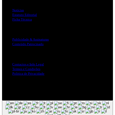
Notícias
Estatuto Editorial
Ficha Técnica
Publicidade
Publicidade & Assinaturas
Conteúdo Patrocinado
Info Legal
Contactos e Info Legal
Termos e Condições
Politica de Privacidade
Siga-nos nas Redes Sociais
© Copyright 2025, Todos os Direitos Reservados - Terra Ruiva -
Created by Pixart