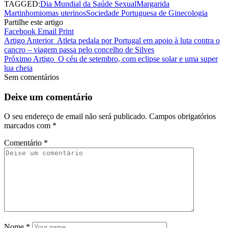
TAGGED:
Dia Mundial da Saúde Sexual
Margarida
Martinho
miomas uterinos
Sociedade Portuguesa de Ginecologia
Partilhe este artigo
Facebook
Email
Print
Artigo Anterior
Atleta pedala por Portugal em apoio à luta contra o
cancro – viagem passa pelo concelho de Silves
Próximo Artigo
O céu de setembro, com eclipse solar e uma super
lua cheia
Sem comentários
Deixe um comentário
O seu endereço de email não será publicado.
Campos obrigatórios
marcados com
*
Comentário
*
Nome
*