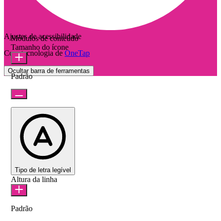
Ajustes de acessibilidade
Módulos de conteúdo
Tamanho do ícone
Com tecnologia de
OneTap
Ocultar barra de ferramentas
Padrão
Tipo de letra legível
Altura da linha
Padrão