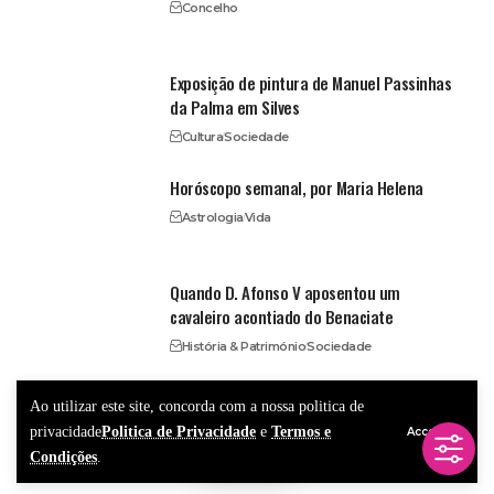
Concelho
Exposição de pintura de Manuel Passinhas
da Palma em Silves
Cultura
Sociedade
Horóscopo semanal, por Maria Helena
Astrologia
Vida
Quando D. Afonso V aposentou um
cavaleiro acontiado do Benaciate
História & Património
Sociedade
– Publicidade –
Ao utilizar este site, concorda com a nossa politica de
privacidade
Politica de Privacidade
e
Termos e
Accept
Condições
.