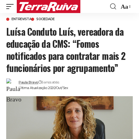
Aa
Font
ENTREVISTA
SOCIEDADE
Resize
Luísa Conduto Luís, vereadora da
educação da CMS: “Fomos
notificados para contratar mais 2
funcionários por agrupamento”
Paula Bravo
6 anos atrás
Última Atualização: 2020/Out/Sex