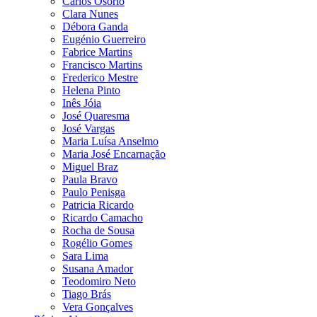
Carlos Osório
Clara Nunes
Débora Ganda
Eugénio Guerreiro
Fabrice Martins
Francisco Martins
Frederico Mestre
Helena Pinto
Inês Jóia
José Quaresma
José Vargas
Maria Luísa Anselmo
Maria José Encarnação
Miguel Braz
Paula Bravo
Paulo Penisga
Patricia Ricardo
Ricardo Camacho
Rocha de Sousa
Rogélio Gomes
Sara Lima
Susana Amador
Teodomiro Neto
Tiago Brás
Vera Gonçalves