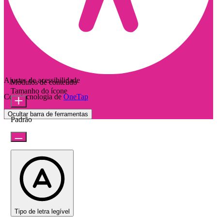
Ajustes de acessibilidade
Módulos de conteúdo
Tamanho do ícone
Com tecnologia de
OneTap
Ocultar barra de ferramentas
Padrão
Tipo de letra legível