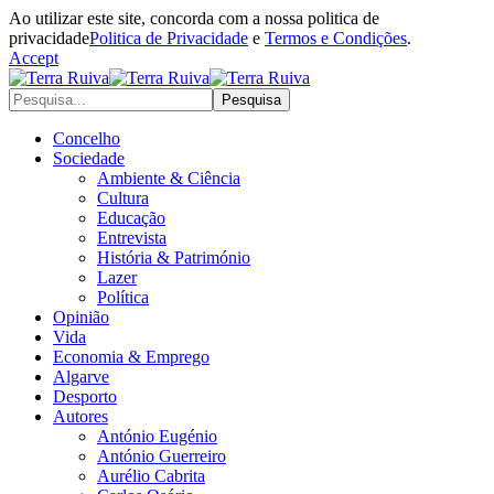
Ao utilizar este site, concorda com a nossa politica de
privacidade
Politica de Privacidade
e
Termos e Condições
.
Accept
Concelho
Sociedade
Ambiente & Ciência
Cultura
Educação
Entrevista
História & Património
Lazer
Política
Opinião
Vida
Economia & Emprego
Algarve
Desporto
Autores
António Eugénio
António Guerreiro
Aurélio Cabrita