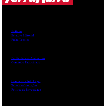
Jornal Local do Concelho de Silves.
Links Úteis
Notícias
Estatuto Editorial
Ficha Técnica
Publicidade
Publicidade & Assinaturas
Conteúdo Patrocinado
Info Legal
Contactos e Info Legal
Termos e Condições
Politica de Privacidade
Siga-nos nas Redes Sociais