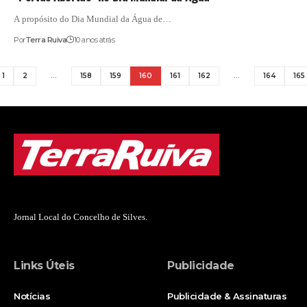
A propósito do Dia Mundial da Água de…
Por
Terra Ruiva
10 anos atrás
1
2
…
158
159
160
161
162
…
164
165
Jornal Local do Concelho de Silves.
Links Úteis
Publicidade
Notícias
Publicidade & Assinaturas