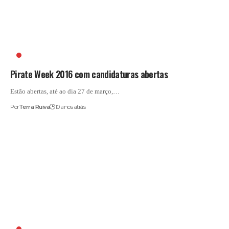
ARMAÇÃO DE PÊRA
Pirate Week 2016 com candidaturas abertas
Estão abertas, até ao dia 27 de março,…
Por
Terra Ruiva
10 anos atrás
ANDARTE