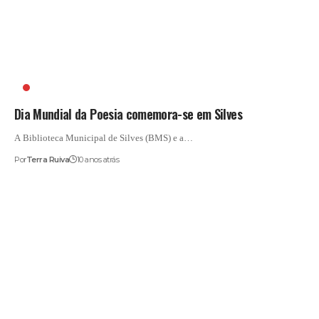
BIBLIOTECA MUNICIPAL DE SILVES
Dia Mundial da Poesia comemora-se em Silves
A Biblioteca Municipal de Silves (BMS) e a…
Por
Terra Ruiva
10 anos atrás