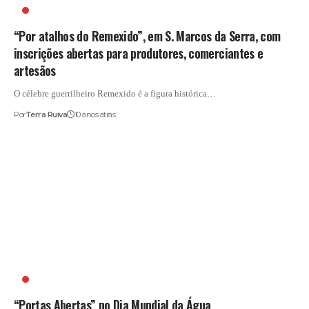
POR ATALHOS DO REMEXIDO
“Por atalhos do Remexido”, em S. Marcos da Serra, com
inscrições abertas para produtores, comerciantes e
artesãos
O célebre guerrilheiro Remexido é a figura histórica…
Por
Terra Ruiva
10 anos atrás
ÁGUA
“Portas Abertas” no Dia Mundial da Água