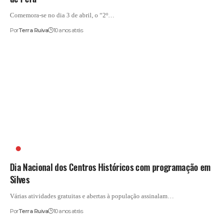
Comemora-se no dia 3 de abril, o “2º…
Por
Terra Ruiva
10 anos atrás
CÂMARA MUNICIPAL DE SILVES
Dia Nacional dos Centros Históricos com programação em
Silves
Várias atividades gratuitas e abertas à população assinalam…
Por
Terra Ruiva
10 anos atrás