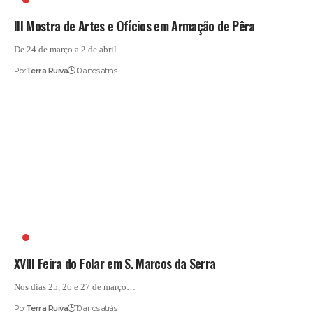
III Mostra de Artes e Ofícios em Armação de Pêra
De 24 de março a 2 de abril…
Por
Terra Ruiva
10 anos atrás
FEIRA DO FOLAR
XVIII Feira do Folar em S. Marcos da Serra
Nos dias 25, 26 e 27 de março…
Por
Terra Ruiva
10 anos atrás