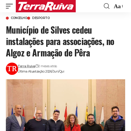
Aa
Font
CONCELHO
DESPORTO
Resize
Município de Silves cedeu
instalações para associações, no
Algoz e Armação de Pêra
Terra Ruiva
2 meses atrás
Última Atualização: 2026/Jun/Qui