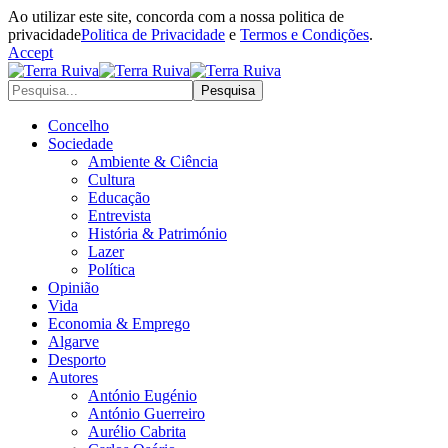
Ao utilizar este site, concorda com a nossa politica de
privacidade
Politica de Privacidade
e
Termos e Condições
.
Accept
Concelho
Sociedade
Ambiente & Ciência
Cultura
Educação
Entrevista
História & Património
Lazer
Política
Opinião
Vida
Economia & Emprego
Algarve
Desporto
Autores
António Eugénio
António Guerreiro
Aurélio Cabrita