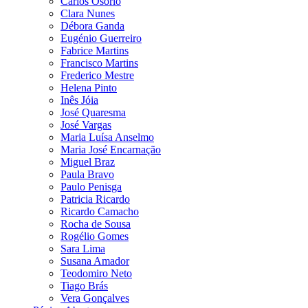
Carlos Osório
Clara Nunes
Débora Ganda
Eugénio Guerreiro
Fabrice Martins
Francisco Martins
Frederico Mestre
Helena Pinto
Inês Jóia
José Quaresma
José Vargas
Maria Luísa Anselmo
Maria José Encarnação
Miguel Braz
Paula Bravo
Paulo Penisga
Patricia Ricardo
Ricardo Camacho
Rocha de Sousa
Rogélio Gomes
Sara Lima
Susana Amador
Teodomiro Neto
Tiago Brás
Vera Gonçalves