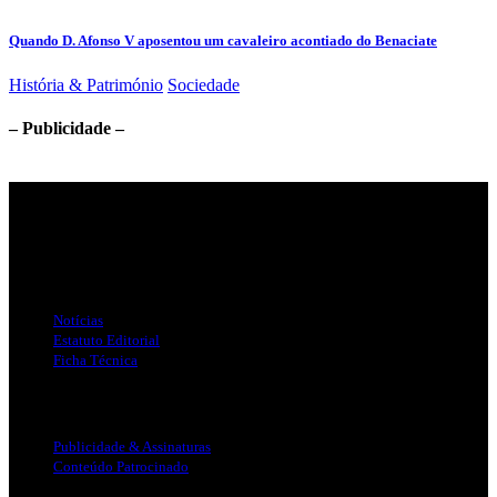
Quando D. Afonso V aposentou um cavaleiro acontiado do Benaciate
História & Património
Sociedade
– Publicidade –
Jornal Local do Concelho de Silves.
Links Úteis
Notícias
Estatuto Editorial
Ficha Técnica
Publicidade
Publicidade & Assinaturas
Conteúdo Patrocinado