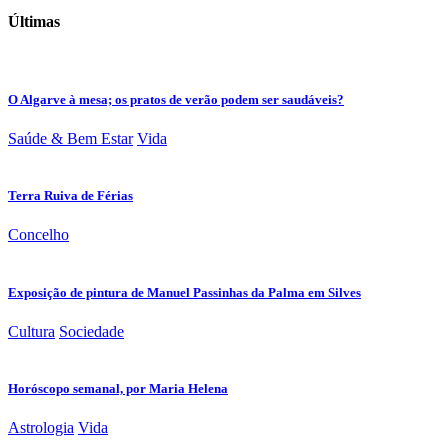
Últimas
O Algarve à mesa; os pratos de verão podem ser saudáveis?
Saúde & Bem Estar
Vida
Terra Ruiva de Férias
Concelho
Exposição de pintura de Manuel Passinhas da Palma em Silves
Cultura
Sociedade
Horóscopo semanal, por Maria Helena
Astrologia
Vida