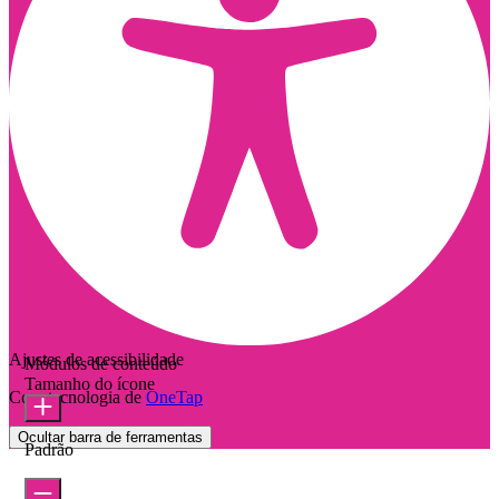
Ajustes de acessibilidade
Módulos de conteúdo
Tamanho do ícone
Com tecnologia de
OneTap
Ocultar barra de ferramentas
Padrão