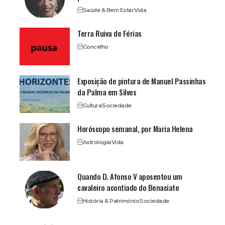
Saúde & Bem Estar
Vida
Terra Ruiva de Férias
Concelho
Exposição de pintura de Manuel Passinhas
da Palma em Silves
Cultura
Sociedade
Horóscopo semanal, por Maria Helena
Astrologia
Vida
Quando D. Afonso V aposentou um
cavaleiro acontiado do Benaciate
História & Património
Sociedade