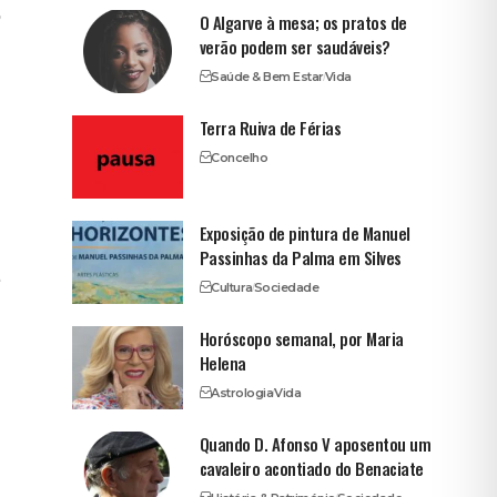
o
O Algarve à mesa; os pratos de
verão podem ser saudáveis?
Saúde & Bem Estar
Vida
Terra Ruiva de Férias
Concelho
Exposição de pintura de Manuel
Passinhas da Palma em Silves
e
Cultura
Sociedade
Horóscopo semanal, por Maria
Helena
Astrologia
Vida
Quando D. Afonso V aposentou um
cavaleiro acontiado do Benaciate