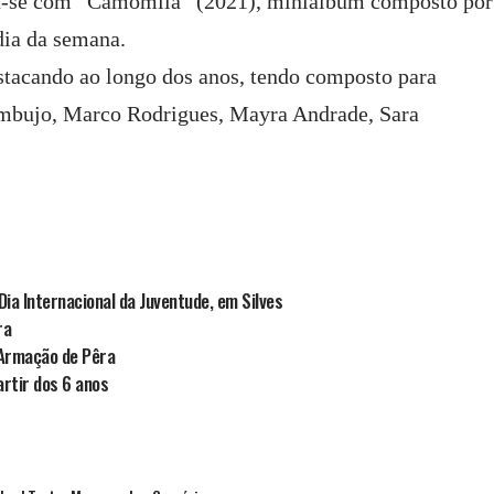
 dá-se com “Camomila” (2021), miniálbum composto por
dia da semana.
estacando ao longo dos anos, tendo composto para
mbujo, Marco Rodrigues, Mayra Andrade, Sara
ia Internacional da Juventude, em Silves
ra
Armação de Pêra
rtir dos 6 anos