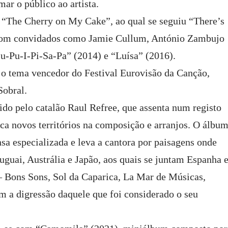
ar o público ao artista.
“The Cherry on My Cake”, ao qual se seguiu “There’s
com convidados como Jamie Cullum, António Zambujo
Lu-Pu-I-Pi-Sa-Pa” (2014) e “Luísa” (2016).
 tema vencedor do Festival Eurovisão da Canção,
Sobral.
o pelo catalão Raul Refree, que assenta num registo
sca novos territórios na composição e arranjos. O álbu
nsa especializada e leva a cantora por paisagens onde
ruguai, Austrália e Japão, aos quais se juntam Espanha 
s – Bons Sons, Sol da Caparica, La Mar de Músicas,
 a digressão daquele que foi considerado o seu