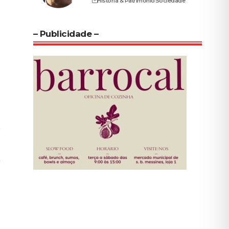
História & Património
Sociedade
– Publicidade –
m
e