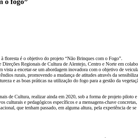
m o fogo”
à floresta é o objetivo do projeto “Não Brinques com o Fogo”.
e Direções Regionais de Cultura de Alentejo, Centro e Norte em colab
 vista a encetar-se um abordagem inovadora com o objetivo de veicul
êndios rurais, promovendo a mudança de atitudes através da sensibiliz
ureza e as boas práticas na utilização do fogo para a gestão da vegetaç
is de Cultura, realizar ainda em 2020, sob a forma de projeto piloto e
vos culturais e pedagógicos específicos e a mensagens-chave concretas,
nacional, que tenham passado, em alguma altura, pela experiência de se