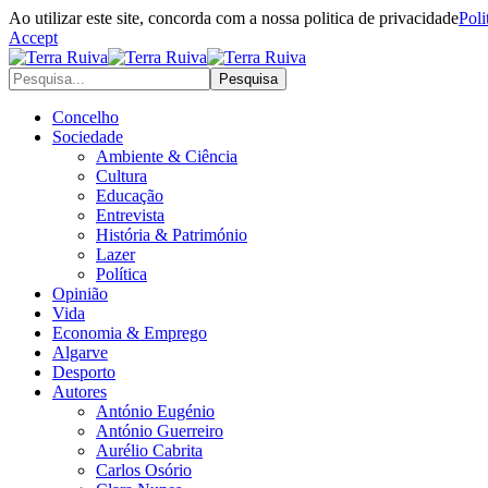
Ao utilizar este site, concorda com a nossa politica de privacidade
Poli
Accept
Concelho
Sociedade
Ambiente & Ciência
Cultura
Educação
Entrevista
História & Património
Lazer
Política
Opinião
Vida
Economia & Emprego
Algarve
Desporto
Autores
António Eugénio
António Guerreiro
Aurélio Cabrita
Carlos Osório