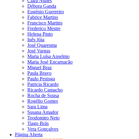
Clara Nunes
Débora Ganda
Eugénio Guerreiro
Fabrice Martins
Francisco Martins
Frederico Mestre
Helena Pinto
Inês Jóia
José Quaresma
José Vargas
Maria Luísa Anselmo
Maria José Encarnação
Miguel Braz
Paula Bravo
Paulo Penisga
Patricia Ricardo
Ricardo Camacho
Rocha de Sousa
Rogélio Gomes
Sara Lima
Susana Amador
Teodomiro Neto
Tiago Brás
Vera Gonçalves
Página Aberta