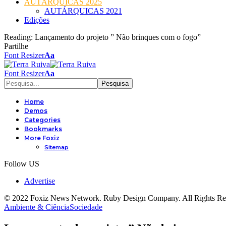
AUTÁRQUICAS 2025
AUTÁRQUICAS 2021
Edições
Reading:
Lançamento do projeto ” Não brinques com o fogo”
Partilhe
Font Resizer
Aa
Font Resizer
Aa
Home
Demos
Categories
Bookmarks
More Foxiz
Sitemap
Follow US
Advertise
© 2022 Foxiz News Network. Ruby Design Company. All Rights Re
Ambiente & Ciência
Sociedade