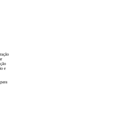
oração
ar
ação
ão e
 para