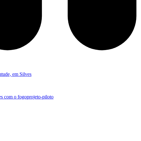
ntude, em Silves
es com o fogo
projeto-piloto