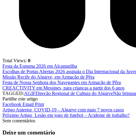
Total Views:
0
Festa da Espuma 2026 em Alcantarilha
Escolhas de Portas Abertas 2026 assinala o Dia Internacional da Juve
Missão Recife do Algarve, em Armação de Pêra
Festa de Nossa Senhora dos Navegantes em Armação de Pêra
CREACTIVITY em Messines, para crianças a partir dos 6 anos
TAGGED:
AGIF
Direção Regional de Cultura do Algarve
Não brinqu
Partilhe este artigo
Facebook
Email
Print
Artigo Anterior
COVID-19 – Algarve com mais 7 novos casos
Próximo Artigo
Lesão em jogo de futebol – Acidente de trabalho?
Sem comentários
Deixe um comentário