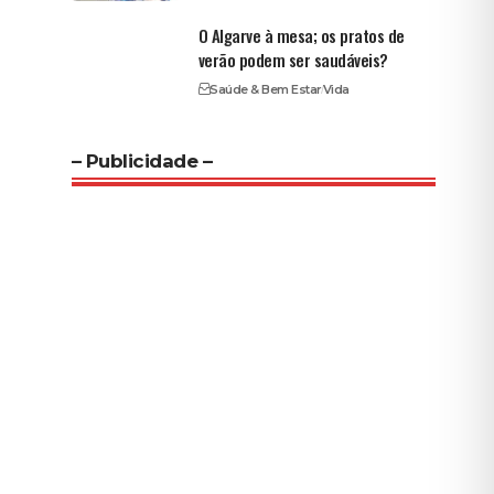
O Algarve à mesa; os pratos de
verão podem ser saudáveis?
Saúde & Bem Estar
Vida
– Publicidade –
s