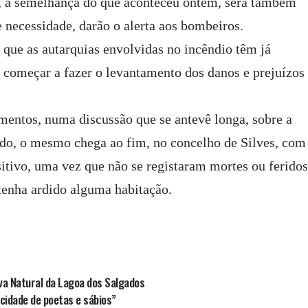
o, à semelhança do que aconteceu ontem, será também
e necessidade, darão o alerta aos bombeiros.
que as autarquias envolvidas no incêndio têm já
e começar a fazer o levantamento dos danos e prejuízos
entos, numa discussão que se antevê longa, sobre a
do, o mesmo chega ao fim, no concelho de Silves, com
itivo, uma vez que não se registaram mortes ou ferido
tenha ardido alguma habitação.
rva Natural da Lagoa dos Salgados
, cidade de poetas e sábios”