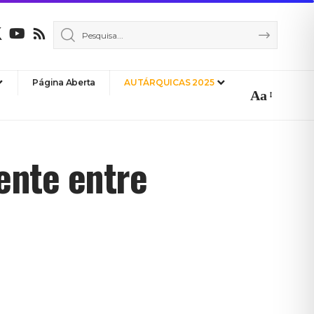
Página Aberta
AUTÁRQUICAS 2025
Aa
Font
Resizer
ente entre