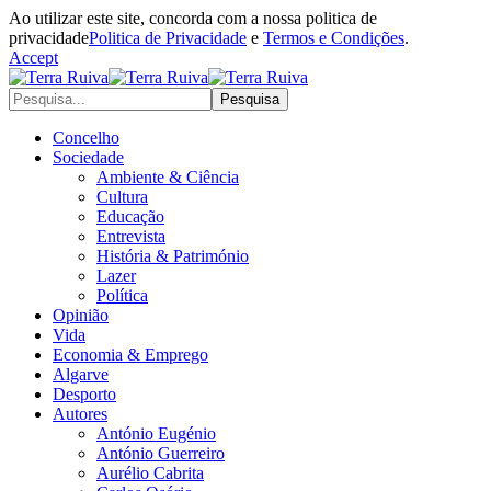
Ao utilizar este site, concorda com a nossa politica de
privacidade
Politica de Privacidade
e
Termos e Condições
.
Accept
Concelho
Sociedade
Ambiente & Ciência
Cultura
Educação
Entrevista
História & Património
Lazer
Política
Opinião
Vida
Economia & Emprego
Algarve
Desporto
Autores
António Eugénio
António Guerreiro
Aurélio Cabrita