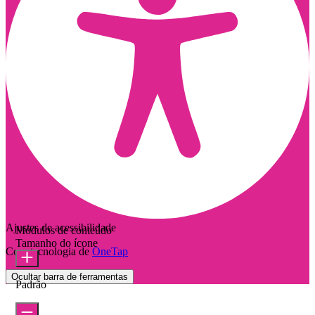
Ajustes de acessibilidade
Módulos de conteúdo
Tamanho do ícone
Com tecnologia de
OneTap
Ocultar barra de ferramentas
Padrão