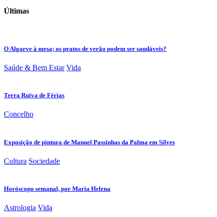
Últimas
O Algarve à mesa; os pratos de verão podem ser saudáveis?
Saúde & Bem Estar
Vida
Terra Ruiva de Férias
Concelho
Exposição de pintura de Manuel Passinhas da Palma em Silves
Cultura
Sociedade
Horóscopo semanal, por Maria Helena
Astrologia
Vida