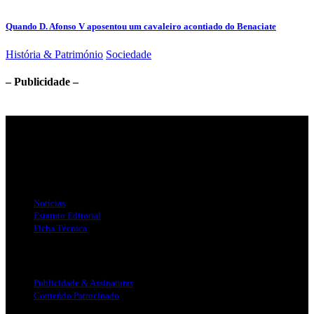
Quando D. Afonso V aposentou um cavaleiro acontiado do Benaciate
História & Património
Sociedade
– Publicidade –
Jornal Local do Concelho de Silves.
Links Úteis
Notícias
Estatuto Editorial
Ficha Técnica
Publicidade
Publicidade & Assinaturas
Conteúdo Patrocinado