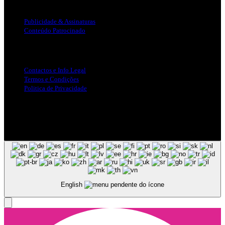
Publicidade
Publicidade & Assinaturas
Conteúdo Patrocinado
Info Legal
Contactos e Info Legal
Termos e Condições
Politica de Privacidade
Siga-nos nas Redes Sociais
© Copyright 2025, Todos os Direitos Reservados - Terra Ruiva -
Created by Pixart
English