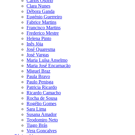
Carlos Osório
Clara Nunes
Débora Ganda
Eugénio Guerreiro
Fabrice Martins
Francisco Martins
Frederico Mestre
Helena Pinto
Inês Jóia
José Quaresma
José Vargas
Maria Luísa Anselmo
Maria José Encarnação
Miguel Braz
Paula Bravo
Paulo Penisga
Patricia Ricardo
Ricardo Camacho
Rocha de Sousa
Rogélio Gomes
Sara Lima
Susana Amador
Teodomiro Neto
Tiago Brás
Vera Gonçalves