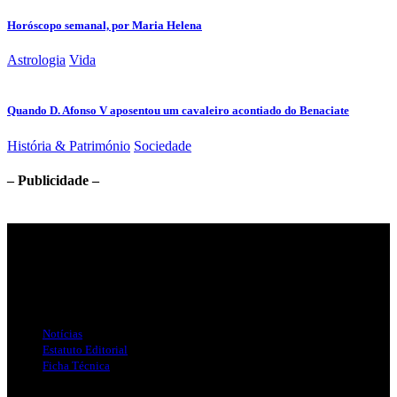
Horóscopo semanal, por Maria Helena
Astrologia
Vida
Quando D. Afonso V aposentou um cavaleiro acontiado do Benaciate
História & Património
Sociedade
– Publicidade –
Jornal Local do Concelho de Silves.
Links Úteis
Notícias
Estatuto Editorial
Ficha Técnica