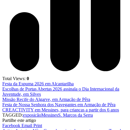
Total Views:
0
Festa da Espuma 2026 em Alcantarilha
Escolhas de Portas Abertas 2026 assinala o Dia Internacional da
Juventude, em Silves
Missão Recife do Algarve, em Armação de Pêra
Festa de Nossa Senhora dos Navegantes em Armação de Pêra
CREACTIVITY em Messines, para crianças a partir dos 6 anos
TAGGED:
exposição
Messines
S. Marcos da Serra
Partilhe este artigo
Facebook
Email
Print