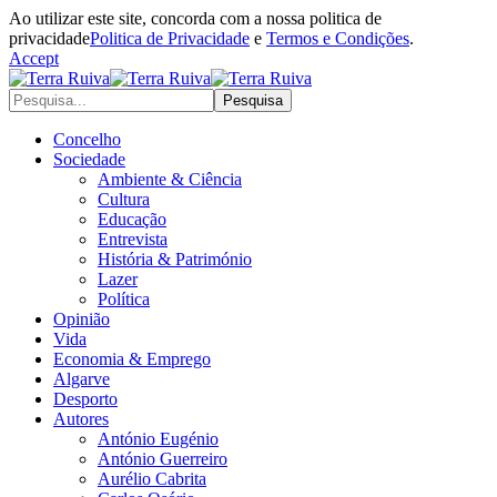
Ao utilizar este site, concorda com a nossa politica de
privacidade
Politica de Privacidade
e
Termos e Condições
.
Accept
Concelho
Sociedade
Ambiente & Ciência
Cultura
Educação
Entrevista
História & Património
Lazer
Política
Opinião
Vida
Economia & Emprego
Algarve
Desporto
Autores
António Eugénio
António Guerreiro
Aurélio Cabrita