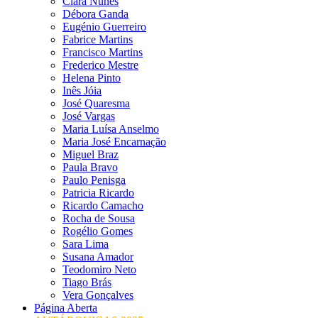
Clara Nunes
Débora Ganda
Eugénio Guerreiro
Fabrice Martins
Francisco Martins
Frederico Mestre
Helena Pinto
Inês Jóia
José Quaresma
José Vargas
Maria Luísa Anselmo
Maria José Encarnação
Miguel Braz
Paula Bravo
Paulo Penisga
Patricia Ricardo
Ricardo Camacho
Rocha de Sousa
Rogélio Gomes
Sara Lima
Susana Amador
Teodomiro Neto
Tiago Brás
Vera Gonçalves
Página Aberta