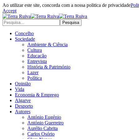
Ao utilizar este site, concorda com a nossa politica de privacidade
Poli
Accept
Concelho
Sociedade
Ambiente & Ciência
Cultura
Educação
Entrevista
História & Património
Lazer
Política
Opinião
Vida
Economia & Emprego
Algarve
Desporto
Autores
António Eugénio
António Guerreiro
Aurélio Cabrita
Carlos Osório