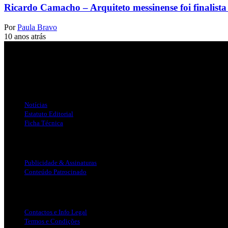
Ricardo Camacho – Arquiteto messinense foi finalist
Por
Paula Bravo
10 anos atrás
Jornal Local do Concelho de Silves.
Links Úteis
Notícias
Estatuto Editorial
Ficha Técnica
Publicidade
Publicidade & Assinaturas
Conteúdo Patrocinado
Info Legal
Contactos e Info Legal
Termos e Condições