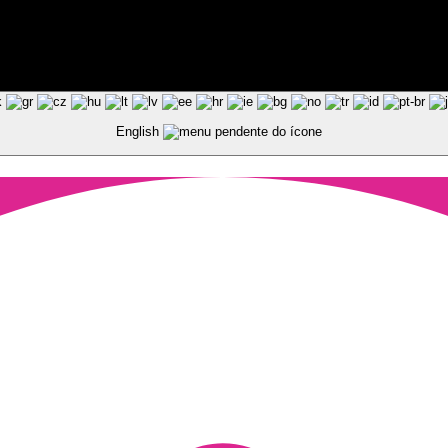
ted by Pixart
English