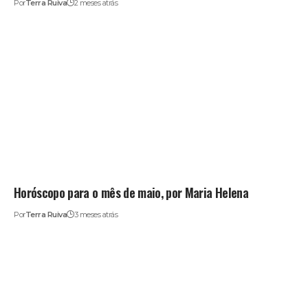
Por
Terra Ruiva
2 meses atrás
Horóscopo para o mês de maio, por Maria Helena
Por
Terra Ruiva
3 meses atrás