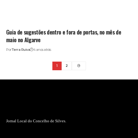
Guia de sugestões dentro e fora de portas, no mês de
maio no Algarve
Por
Terra Ruiva
4 anos atrás
1
2
Jornal Local do Concelho de Silves.