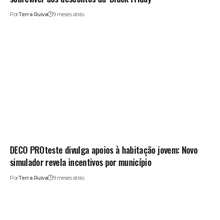
Por
Terra Ruiva
9 meses atrás
DECO PROteste divulga apoios à habitação jovem: Novo
simulador revela incentivos por município
Por
Terra Ruiva
9 meses atrás