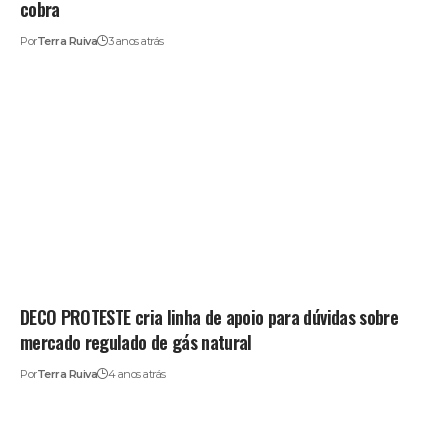
cobra
Por
Terra Ruiva
3 anos atrás
DECO PROTESTE cria linha de apoio para dúvidas sobre
mercado regulado de gás natural
Por
Terra Ruiva
4 anos atrás