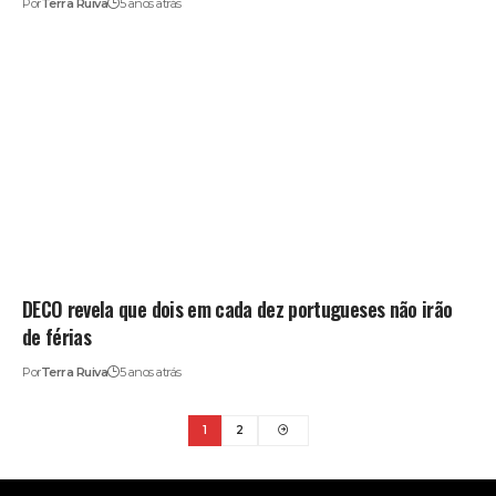
Por
Terra Ruiva
5 anos atrás
DECO revela que dois em cada dez portugueses não irão
de férias
Por
Terra Ruiva
5 anos atrás
1
2