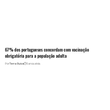
67% dos portugueses concordam com vacinação
obrigatória para a população adulta
Por
Terra Ruiva
5 anos atrás