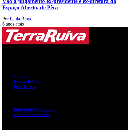
Vão a julgamento ex-presidente e ex-diretora do
Espaço Aberto, de Pêra
Por
Paula Bravo
6 anos atrás
Jornal Local do Concelho de Silves.
Links Úteis
Notícias
Estatuto Editorial
Ficha Técnica
Publicidade
Publicidade & Assinaturas
Conteúdo Patrocinado
Info Legal