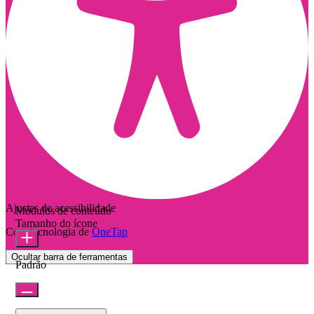
Ajustes de acessibilidade
Módulos de conteúdo
Tamanho do ícone
Com tecnologia de
OneTap
Ocultar barra de ferramentas
Padrão