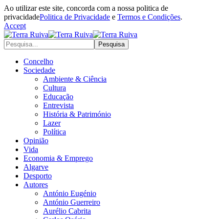
Ao utilizar este site, concorda com a nossa politica de
privacidade
Politica de Privacidade
e
Termos e Condições
.
Accept
Concelho
Sociedade
Ambiente & Ciência
Cultura
Educação
Entrevista
História & Património
Lazer
Política
Opinião
Vida
Economia & Emprego
Algarve
Desporto
Autores
António Eugénio
António Guerreiro
Aurélio Cabrita