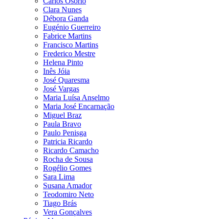
Carlos Osório
Clara Nunes
Débora Ganda
Eugénio Guerreiro
Fabrice Martins
Francisco Martins
Frederico Mestre
Helena Pinto
Inês Jóia
José Quaresma
José Vargas
Maria Luísa Anselmo
Maria José Encarnação
Miguel Braz
Paula Bravo
Paulo Penisga
Patricia Ricardo
Ricardo Camacho
Rocha de Sousa
Rogélio Gomes
Sara Lima
Susana Amador
Teodomiro Neto
Tiago Brás
Vera Gonçalves