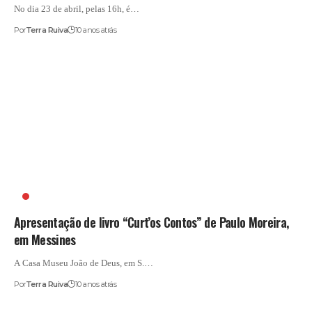
No dia 23 de abril, pelas 16h, é…
Por
Terra Ruiva
10 anos atrás
CASA MUSEU JOÃO DE DEUS
Apresentação de livro “Curt’os Contos” de Paulo Moreira,
em Messines
A Casa Museu João de Deus, em S.…
Por
Terra Ruiva
10 anos atrás