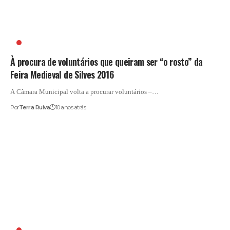
ANDRÉ BOTO
À procura de voluntários que queiram ser “o rosto” da
Feira Medieval de Silves 2016
A Câmara Municipal volta a procurar voluntários –…
Por
Terra Ruiva
10 anos atrás
ABDOOL VAKIL