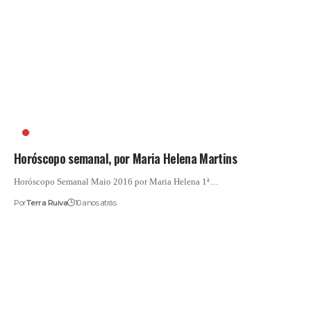
HORÓSCOPO
Horóscopo semanal, por Maria Helena Martins
Horóscopo Semanal Maio 2016 por Maria Helena 1ª…
Por
Terra Ruiva
10 anos atrás