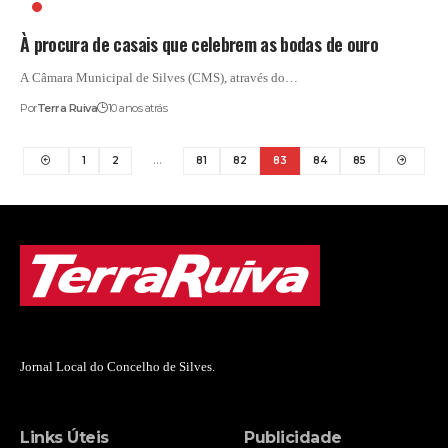
BODAS DE OURO
À procura de casais que celebrem as bodas de ouro
A Câmara Municipal de Silves (CMS), através do…
Por
Terra Ruiva
10 anos atrás
1
2
…
81
82
83
84
85
Jornal Local do Concelho de Silves.
Links Úteis
Publicidade