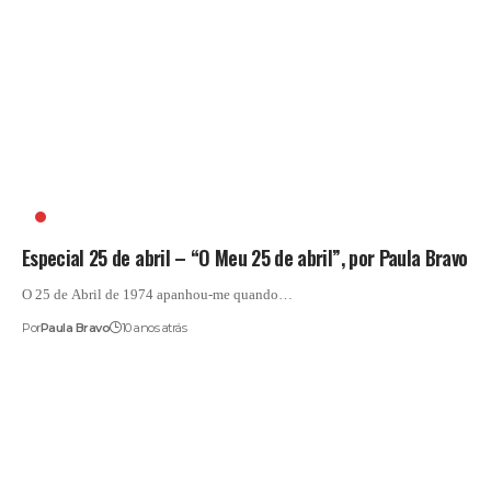
O MEU 25 DE ABRIL
Especial 25 de abril – “O Meu 25 de abril”, por Paula Bravo
O 25 de Abril de 1974 apanhou-me quando…
Por
Paula Bravo
10 anos atrás