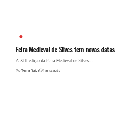
FEIRA MEDIEVAL DE SILVES
Feira Medieval de Silves tem novas datas
A XIII edição da Feira Medieval de Silves…
Por
Terra Ruiva
11 anos atrás