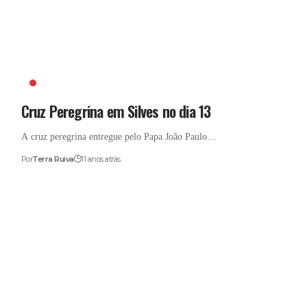
CRUZ PEREGRINA
Cruz Peregrina em Silves no dia 13
A cruz peregrina entregue pelo Papa João Paulo…
Por
Terra Ruiva
11 anos atrás