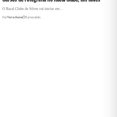
O Racal Clube de Silves vai iniciar em…
Por
Terra Ruiva
11 anos atrás