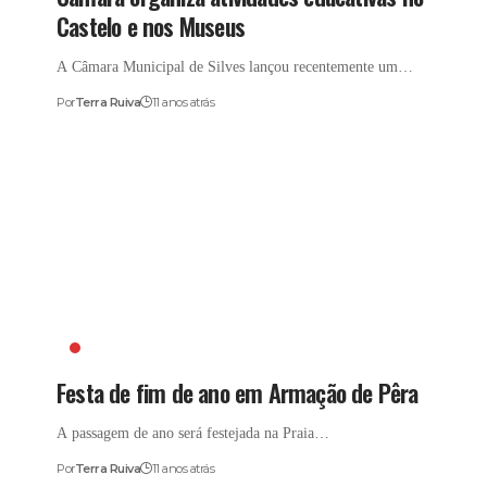
Castelo e nos Museus
A Câmara Municipal de Silves lançou recentemente um…
Por
Terra Ruiva
11 anos atrás
ARMAÇÃO DE PÊRA
Festa de fim de ano em Armação de Pêra
A passagem de ano será festejada na Praia…
Por
Terra Ruiva
11 anos atrás