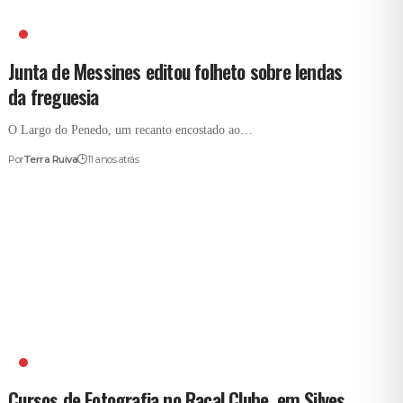
JUNTA FREGUESIA DE MESSINES
Junta de Messines editou folheto sobre lendas
da freguesia
O Largo do Penedo, um recanto encostado ao…
Por
Terra Ruiva
11 anos atrás
RACAL CLUBE
Cursos de Fotografia no Racal Clube, em Silves