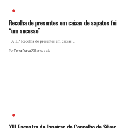
CASTELO DE SONHOS
Recolha de presentes em caixas de sapatos foi
“um sucesso”
A 11ª Recolha de presentes em caixas…
Por
Terra Ruiva
11 anos atrás
JANEIRAS
XIII Encontro de Janeiras do Concelho de Silves