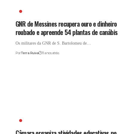
GNR
GNR de Messines recupera ouro e dinheiro
roubado e apreende 54 plantas de canábis
Os militares da GNR de S. Bartolomeu de…
Por
Terra Ruiva
11 anos atrás
CASTELO
Câmara organiza atividades educativas no