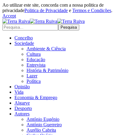
Ao utilizar este site, concorda com a nossa politica de
privacidade
Politica de Privacidade
e
Termos e Condições
.
Accept
Concelho
Sociedade
Ambiente & Ciência
Cultura
Educação
Entrevista
História & Património
Lazer
Política
Opinião
Vida
Economia & Emprego
Algarve
Desporto
Autores
António Eugénio
António Guerreiro
Aurélio Cabrita