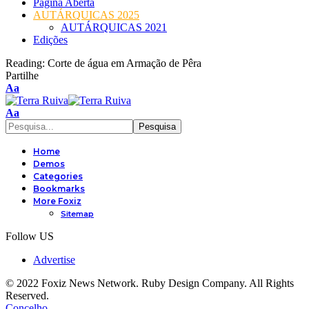
Página Aberta
AUTÁRQUICAS 2025
AUTÁRQUICAS 2021
Edições
Reading:
Corte de água em Armação de Pêra
Partilhe
Font
Aa
Resizer
Font
Aa
Resizer
Home
Demos
Categories
Bookmarks
More Foxiz
Sitemap
Follow US
Advertise
© 2022 Foxiz News Network. Ruby Design Company. All Rights
Reserved.
Concelho