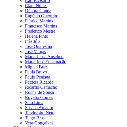
Carlos Osório
Clara Nunes
Débora Ganda
Eugénio Guerreiro
Fabrice Martins
Francisco Martins
Frederico Mestre
Helena Pinto
Inês Jóia
José Quaresma
José Vargas
Maria Luísa Anselmo
Maria José Encarnação
Miguel Braz
Paula Bravo
Paulo Penisga
Patricia Ricardo
Ricardo Camacho
Rocha de Sousa
Rogélio Gomes
Sara Lima
Susana Amador
Teodomiro Neto
Tiago Brás
Vera Gonçalves