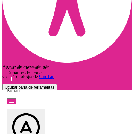
Ajustes de acessibilidade
Módulos de conteúdo
Tamanho do ícone
Com tecnologia de
OneTap
Ocultar barra de ferramentas
Padrão