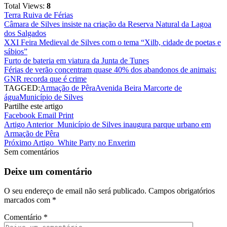
Total Views:
8
Terra Ruiva de Férias
Câmara de Silves insiste na criação da Reserva Natural da Lagoa
dos Salgados
XXI Feira Medieval de Silves com o tema “Xilb, cidade de poetas e
sábios”
Furto de bateria em viatura da Junta de Tunes
Férias de verão concentram quase 40% dos abandonos de animais:
GNR recorda que é crime
TAGGED:
Armação de Pêra
Avenida Beira Mar
corte de
água
Município de Silves
Partilhe este artigo
Facebook
Email
Print
Artigo Anterior
Município de Silves inaugura parque urbano em
Armação de Pêra
Próximo Artigo
White Party no Enxerim
Sem comentários
Deixe um comentário
O seu endereço de email não será publicado.
Campos obrigatórios
marcados com
*
Comentário
*