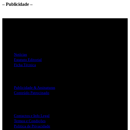
– Publicidade –
Jornal Local do Concelho de Silves.
Links Úteis
Notícias
Estatuto Editorial
Ficha Técnica
Publicidade
Publicidade & Assinaturas
Conteúdo Patrocinado
Info Legal
Contactos e Info Legal
Termos e Condições
Politica de Privacidade