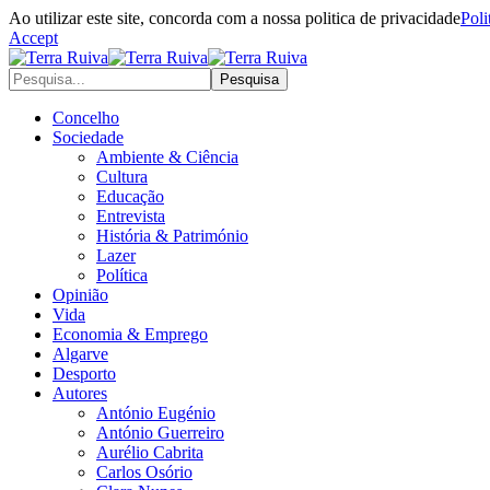
Ao utilizar este site, concorda com a nossa politica de privacidade
Poli
Accept
Concelho
Sociedade
Ambiente & Ciência
Cultura
Educação
Entrevista
História & Património
Lazer
Política
Opinião
Vida
Economia & Emprego
Algarve
Desporto
Autores
António Eugénio
António Guerreiro
Aurélio Cabrita
Carlos Osório