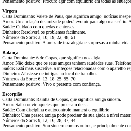
Pensamento positivo: Procuro agir com equilíbrio em todas as situaçõ
Virgem
Carta Dominante: Valete de Paus, que significa amigo, notícias inespe
Amor: Uma relação de amizade poderá evoluir para algo mais sério. Ab
Saúde: Cuidado com quedas e entorses.
Dinheiro: Resolverá os problemas facilmente.
Números da Sorte: 3, 10, 19, 22, 48, 61
Pensamento positivo: A amizade traz alegria e surpresas à minha vida.
Balança
Carta Dominante: 6 de Copas, que significa nostalgia.
Amor: Não deixe que os seus amigos tenham saudades suas. Telefone, 
Saúde: Está mais suscetível a infeções relacionadas com o aparelho re
Dinheiro: Afaste-se de intrigas no local de trabalho.
Números da Sorte: 6, 13, 18, 25, 55, 70
Pensamento positivo: Vivo o presente com confiança.
Escorpião
Carta Dominante: Rainha de Copas, que significa amiga sincera.
Amor: Saiba ouvir aqueles que precisam de si.
Saúde: Com disciplina e autocontrolo manterá o equilíbrio.
Dinheiro: Uma pessoa amiga pode precisar da sua ajuda a nível materi
Números da Sorte: 9, 12, 16, 28, 37, 44
Pensamento positivo: Sou sincero com os outros, e principalmente c