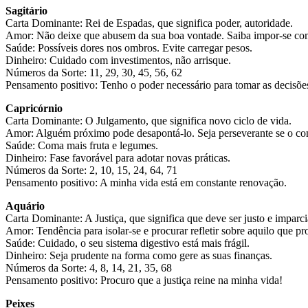
Sagitário
Carta Dominante: Rei de Espadas, que significa poder, autoridade.
Amor: Não deixe que abusem da sua boa vontade. Saiba impor-se com 
Saúde: Possíveis dores nos ombros. Evite carregar pesos.
Dinheiro: Cuidado com investimentos, não arrisque.
Números da Sorte: 11, 29, 30, 45, 56, 62
Pensamento positivo: Tenho o poder necessário para tomar as decisões
Capricórnio
Carta Dominante: O Julgamento, que significa novo ciclo de vida.
Amor: Alguém próximo pode desapontá-lo. Seja perseverante se o com
Saúde: Coma mais fruta e legumes.
Dinheiro: Fase favorável para adotar novas práticas.
Números da Sorte: 2, 10, 15, 24, 64, 71
Pensamento positivo: A minha vida está em constante renovação.
Aquário
Carta Dominante: A Justiça, que significa que deve ser justo e imparci
Amor: Tendência para isolar-se e procurar refletir sobre aquilo que pr
Saúde: Cuidado, o seu sistema digestivo está mais frágil.
Dinheiro: Seja prudente na forma como gere as suas finanças.
Números da Sorte: 4, 8, 14, 21, 35, 68
Pensamento positivo: Procuro que a justiça reine na minha vida!
Peixes