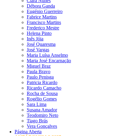
Clara Nunes
Débora Ganda
Eugénio Guerreiro
Fabrice Martins
Francisco Martins
Frederico Mestre
Helena Pinto
Inês Jóia
José Quaresma
José Vargas
Maria Luísa Anselmo
Maria José Encarnação
Miguel Braz
Paula Bravo
Paulo Penisga
Patricia Ricardo
Ricardo Camacho
Rocha de Sousa
Rogélio Gomes
Sara Lima
Susana Amador
Teodomiro Neto
Tiago Brás
Vera Gonçalves
Página Aberta