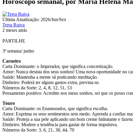
Horóscopo semanal, por Maria Helena Ma
Última Atualização: 2026/Jun/Sex
Terra Ruiva
2 meses atrás
PARTILHE
3ª semana/ junho
Carneiro
Carta Dominante: o Imperador, que significa concretização.
Amor: Nunca desista dos seus sonhos! Uma nova oportunidade no camp
Saúde: Mantenha a mente sã praticando meditação.
Dinheiro: Poderá ter alguns gastos extra, previna-se.
Números da Sorte: 2, 4, 8, 12, 51, 53
Pensamento positivo: Acredito nos meus sonhos, sei que os posso conc
Touro
Carta Dominante: os Enamorados, que significa escolha.
Amor: Exprima os seus sentimentos sem medo. Aprenda a confiar mai
Saúde: Proteja a sua pele aplicando um bom creme hidratante e fazen
Dinheiro: Modere a tendência para gastar de forma impulsiva.
Números da Sorte: 3, 6, 21, 38, 44, 70