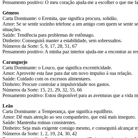
Pensamento positivo: O meu coração ajuda-me a escolher o que me faz
Gémeos
Carta Dominante: o Eremita, que significa procura, solidão.
Amor: Se se sentir sozinho telefone a um amigo com quem se sente s
situações.
Saúde: Tendência para problemas de estômago.
Dinheiro: Conseguirá manter a estabilidade, sem sobressaltos.
Números da Sorte: 5, 9, 17, 28, 51, 67
Pensamento positivo: A minha paz interior ajuda-me a encontrar as res
Caranguejo
Carta Dominante: o Louco, que significa excentricidade.
Amor: Aproveite esta fase para dar um novo impulso à sua relação.
Saúde: Cuidado com os excessos alimentares.
Dinheiro: Procure controlar a impulsividade nos gastos.
Números da Sorte: 15, 21, 29, 32, 55, 66
Pensamento positivo: Estou disponível para as aventuras que a vida me
Leão
Carta Dominante: a Temperança, que significa equilíbrio.
Amor: Dê mais atenção ao seu companheiro, que está mais inseguro.
Saúde: Mantenha rotinas consistentes.
Dinheiro: Seja mais exigente consigo mesmo, e conseguirá alcançar me
Números da Sorte: 1, 2, 19, 24, 30, 42