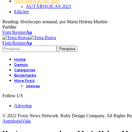
AUTÁRQUICAS 2025
AUTÁRQUICAS 2021
Edições
Reading:
Horóscopo semanal, por Maria Helena Martins
Partilhe
Font Resizer
Aa
Font Resizer
Aa
Home
Demos
Categories
Bookmarks
More Foxiz
Sitemap
Follow US
Advertise
© 2022 Foxiz News Network. Ruby Design Company. All Rights Re
Astrologia
Vida