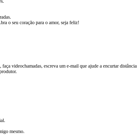
es.
radas.
ra o seu coração para o amor, seja feliz!
faça videochamadas, escreva um e-mail que ajude a encurtar distância
produtor.
al.
omigo mesmo.