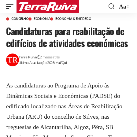
Aa
Font
CONCELHO
ECONOMIA
ECONOMIA & EMPREGO
Resize
Candidaturas para reabilitação de
edifícios de atividades económicas
Terra Ruiva
2 meses atrás
Última Atualização: 2026/Mai/Qui
As candidaturas ao Programa de Apoio às
Dinâmicas Sociais e Económicas (PADSE) do
edificado localizado nas Áreas de Reabilitação
Urbana (ARU) do concelho de Silves, nas
freguesias de Alcantarilha, Algoz, Pêra, SB