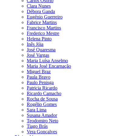
Carlos Osório
Clara Nunes
Débora Ganda
Eugénio Guerreiro
Fabrice Martins
Francisco Martins
Frederico Mestre
Helena Pinto
Inês Jóia
José Quaresma
José Vargas
Maria Luísa Anselmo
Maria José Encarnação
Miguel Braz
Paula Bravo
Paulo Penisga
Patricia Ricardo
Ricardo Camacho
Rocha de Sousa
Rogélio Gomes
Sara Lima
Susana Amador
Teodomiro Neto
Tiago Brás
Vera Gonçalves