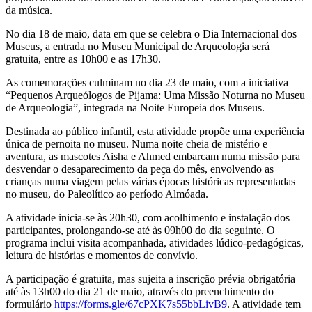
da música.
No dia 18 de maio, data em que se celebra o Dia Internacional dos
Museus, a entrada no Museu Municipal de Arqueologia será
gratuita, entre as 10h00 e as 17h30.
As comemorações culminam no dia 23 de maio, com a iniciativa
“Pequenos Arqueólogos de Pijama: Uma Missão Noturna no Museu
de Arqueologia”, integrada na Noite Europeia dos Museus.
Destinada ao público infantil, esta atividade propõe uma experiência
única de pernoita no museu. Numa noite cheia de mistério e
aventura, as mascotes Aisha e Ahmed embarcam numa missão para
desvendar o desaparecimento da peça do mês, envolvendo as
crianças numa viagem pelas várias épocas históricas representadas
no museu, do Paleolítico ao período Almóada.
A atividade inicia-se às 20h30, com acolhimento e instalação dos
participantes, prolongando-se até às 09h00 do dia seguinte. O
programa inclui visita acompanhada, atividades lúdico-pedagógicas,
leitura de histórias e momentos de convívio.
A participação é gratuita, mas sujeita a inscrição prévia obrigatória
até às 13h00 do dia 21 de maio, através do preenchimento do
formulário
https://forms.gle/67cPXK7s55bbLivB9
. A atividade tem