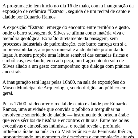
A programação tem início no dia 16 de maio, com a inauguração da
exposição de cerâmica
“
Estrato”, seguida de um recital de canto e
alaúde por Eduardo Ramos.
A exposição “Estrato” emerge do encontro entre território e gesto,
onde o barro selvagem de Silves se afirma como matéria viva e
memória geológica. Extraído diretamente da paisagem, sem
processos industriais de padronização, este barro carrega em si a
imprevisibilidade, a riqueza mineral e a identidade profunda do
lugar. A mostra propõe uma leitura sensível das camadas físicas e
simbólicas, revelando, em cada peça, um fragmento do solo de
Silves aliado a um gesto contemporâneo que dialoga com práticas
ancestrais.
A inauguração terá lugar pelas 16h00, na sala de exposições do
Museu Municipal de Arqueologia, sendo dirigida ao público em
geral.
Pelas 17h00 irá decorrer o recital de canto e alaúde por Eduardo
Ramos, uma atividade que convida o público a mergulhar na
envolvente sonoridade do alaúde — instrumento de origem árabe
que ecoa séculos de história e encontros culturais. Entre melodias
evocativas e atmosferas intimistas, o recital revela a profunda
influência árabe na música do Mediterrâneo e da Península Ibérica,
proporcionando um momento de descoberta e contemplação através