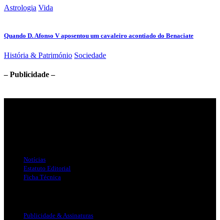
Astrologia
Vida
Quando D. Afonso V aposentou um cavaleiro acontiado do Benaciate
História & Património
Sociedade
– Publicidade –
Jornal Local do Concelho de Silves.
Links Úteis
Notícias
Estatuto Editorial
Ficha Técnica
Publicidade
Publicidade & Assinaturas