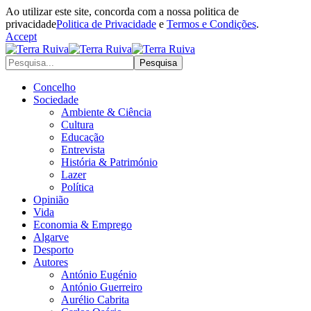
Ao utilizar este site, concorda com a nossa politica de
privacidade
Politica de Privacidade
e
Termos e Condições
.
Accept
Concelho
Sociedade
Ambiente & Ciência
Cultura
Educação
Entrevista
História & Património
Lazer
Política
Opinião
Vida
Economia & Emprego
Algarve
Desporto
Autores
António Eugénio
António Guerreiro
Aurélio Cabrita