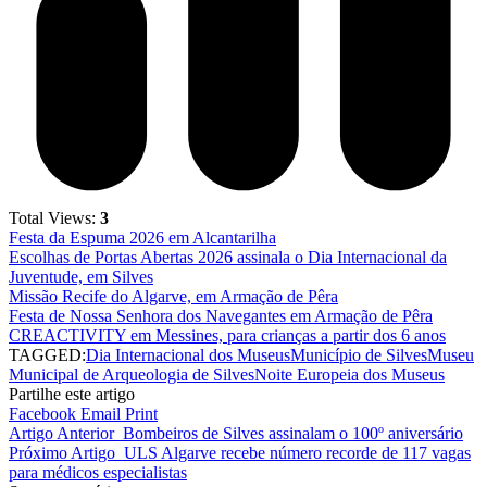
Total Views:
3
Festa da Espuma 2026 em Alcantarilha
Escolhas de Portas Abertas 2026 assinala o Dia Internacional da
Juventude, em Silves
Missão Recife do Algarve, em Armação de Pêra
Festa de Nossa Senhora dos Navegantes em Armação de Pêra
CREACTIVITY em Messines, para crianças a partir dos 6 anos
TAGGED:
Dia Internacional dos Museus
Município de Silves
Museu
Municipal de Arqueologia de Silves
Noite Europeia dos Museus
Partilhe este artigo
Facebook
Email
Print
Artigo Anterior
Bombeiros de Silves assinalam o 100º aniversário
Próximo Artigo
ULS Algarve recebe número recorde de 117 vagas
para médicos especialistas