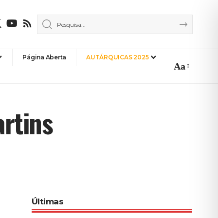
Página Aberta
AUTÁRQUICAS 2025
Aa
Font
Resizer
rtins
Últimas