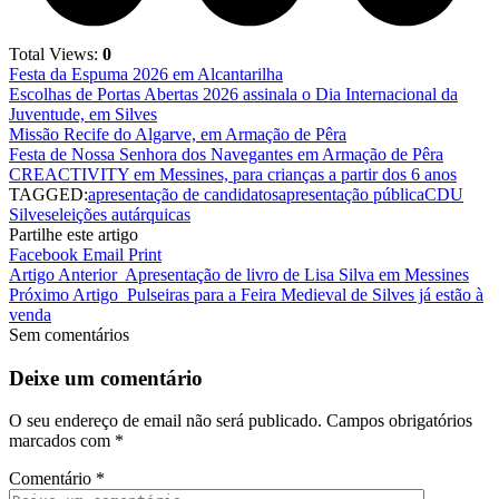
Total Views:
0
Festa da Espuma 2026 em Alcantarilha
Escolhas de Portas Abertas 2026 assinala o Dia Internacional da
Juventude, em Silves
Missão Recife do Algarve, em Armação de Pêra
Festa de Nossa Senhora dos Navegantes em Armação de Pêra
CREACTIVITY em Messines, para crianças a partir dos 6 anos
TAGGED:
apresentação de candidatos
apresentação pública
CDU
Silves
eleições autárquicas
Partilhe este artigo
Facebook
Email
Print
Artigo Anterior
Apresentação de livro de Lisa Silva em Messines
Próximo Artigo
Pulseiras para a Feira Medieval de Silves já estão à
venda
Sem comentários
Deixe um comentário
O seu endereço de email não será publicado.
Campos obrigatórios
marcados com
*
Comentário
*