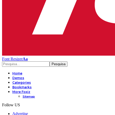
Font Resizer
Aa
Home
Demos
Categories
Bookmarks
More Foxiz
Sitemap
Follow US
Advertise