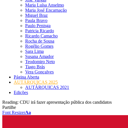
Maria Luísa Anselmo
Maria José Encarnação
Miguel Braz
Paula Bravo
Paulo Penisga
Patricia Ricardo
Ricardo Camacho
Rocha de Sousa
Rogélio Gomes
Sara Lima
Susana Amador
Teodomiro Neto
Tiago Brás
Vera Gonçalves
Página Aberta
AUTÁRQUICAS 2025
AUTÁRQUICAS 2021
Edições
Reading:
CDU irá fazer apresentação pública dos candidatos
Partilhe
Font Resizer
Aa