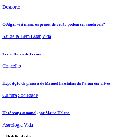
Desporto
O Algarve à mesa; os pratos de verão podem ser saudáveis?
Saúde & Bem Estar
Vida
Terra Ruiva de Férias
Concelho
Exposição de pintura de Manuel Passinhas da Palma em Silves
Cultura
Sociedade
Horóscopo semanal, por Maria Helena
Astrologia
Vida
– Publicidade –