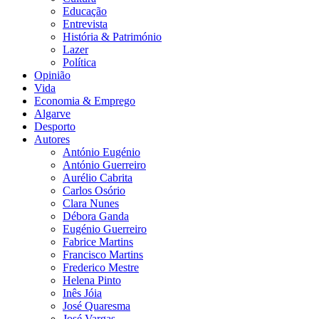
Educação
Entrevista
História & Património
Lazer
Política
Opinião
Vida
Economia & Emprego
Algarve
Desporto
Autores
António Eugénio
António Guerreiro
Aurélio Cabrita
Carlos Osório
Clara Nunes
Débora Ganda
Eugénio Guerreiro
Fabrice Martins
Francisco Martins
Frederico Mestre
Helena Pinto
Inês Jóia
José Quaresma
José Vargas