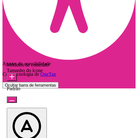
Ajustes de acessibilidade
Módulos de conteúdo
Tamanho do ícone
Com tecnologia de
OneTap
Ocultar barra de ferramentas
Padrão