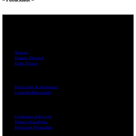
Jornal Local do Concelho de Silves.
Links Úteis
Notícias
Estatuto Editorial
Ficha Técnica
Publicidade
Publicidade & Assinaturas
Conteúdo Patrocinado
Info Legal
Contactos e Info Legal
Termos e Condições
Politica de Privacidade