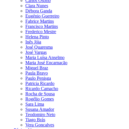
Carlos Osório
Clara Nunes
Débora Ganda
Eugénio Guerreiro
Fabrice Martins
Francisco Martins
Frederico Mestre
Helena Pinto
Inês Jóia
José Quaresma
José Vargas
Maria Luísa Anselmo
Maria José Encarnação
Miguel Braz
Paula Bravo
Paulo Penisga
Patricia Ricardo
Ricardo Camacho
Rocha de Sousa
Rogélio Gomes
Sara Lima
Susana Amador
Teodomiro Neto
Tiago Brás
Vera Gonçalves