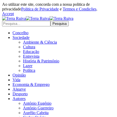
Ao utilizar este site, concorda com a nossa politica de
privacidade
Politica de Privacidade
e
Termos e Condições
.
Accept
Concelho
Sociedade
Ambiente & Ciência
Cultura
Educação
Entrevista
História & Património
Lazer
Política
Opinião
Vida
Economia & Emprego
Algarve
Desporto
Autores
António Eugénio
António Guerreiro
Aurélio Cabrita