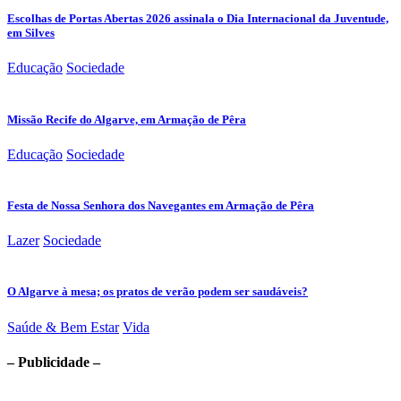
Escolhas de Portas Abertas 2026 assinala o Dia Internacional da Juventude,
em Silves
Educação
Sociedade
Missão Recife do Algarve, em Armação de Pêra
Educação
Sociedade
Festa de Nossa Senhora dos Navegantes em Armação de Pêra
Lazer
Sociedade
O Algarve à mesa; os pratos de verão podem ser saudáveis?
Saúde & Bem Estar
Vida
– Publicidade –