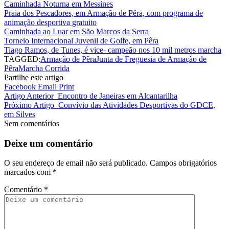
Caminhada Noturna em Messines
Praia dos Pescadores, em Armação de Pêra, com programa de
animação desportiva gratuito
Caminhada ao Luar em São Marcos da Serra
Torneio Internacional Juvenil de Golfe, em Pêra
Tiago Ramos, de Tunes, é vice- campeão nos 10 mil metros marcha
TAGGED:
Armação de Pêra
Junta de Freguesia de Armação de
Pêra
Marcha Corrida
Partilhe este artigo
Facebook
Email
Print
Artigo Anterior
Encontro de Janeiras em Alcantarilha
Próximo Artigo
Convívio das Atividades Desportivas do GDCE,
em Silves
Sem comentários
Deixe um comentário
O seu endereço de email não será publicado.
Campos obrigatórios
marcados com
*
Comentário
*