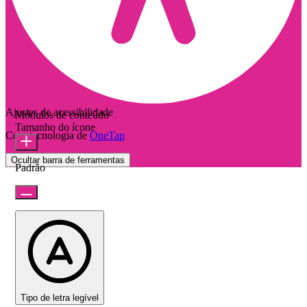
Ajustes de acessibilidade
Módulos de conteúdo
Tamanho do ícone
Com tecnologia de
OneTap
Ocultar barra de ferramentas
Padrão
Tipo de letra legível