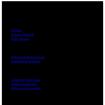
Jornal Local do Concelho de Silves.
Links Úteis
Notícias
Estatuto Editorial
Ficha Técnica
Publicidade
Publicidade & Assinaturas
Conteúdo Patrocinado
Info Legal
Contactos e Info Legal
Termos e Condições
Politica de Privacidade
Siga-nos nas Redes Sociais