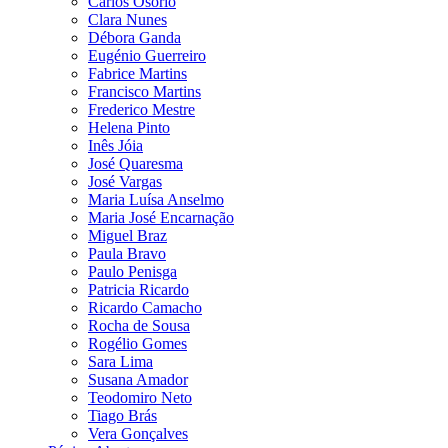
Carlos Osório
Clara Nunes
Débora Ganda
Eugénio Guerreiro
Fabrice Martins
Francisco Martins
Frederico Mestre
Helena Pinto
Inês Jóia
José Quaresma
José Vargas
Maria Luísa Anselmo
Maria José Encarnação
Miguel Braz
Paula Bravo
Paulo Penisga
Patricia Ricardo
Ricardo Camacho
Rocha de Sousa
Rogélio Gomes
Sara Lima
Susana Amador
Teodomiro Neto
Tiago Brás
Vera Gonçalves