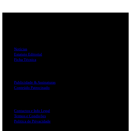
Jornal Local do Concelho de Silves.
Links Úteis
Notícias
Estatuto Editorial
Ficha Técnica
Publicidade
Publicidade & Assinaturas
Conteúdo Patrocinado
Info Legal
Contactos e Info Legal
Termos e Condições
Politica de Privacidade