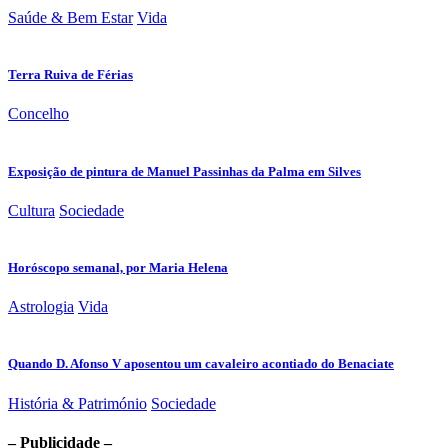
Saúde & Bem Estar
Vida
Terra Ruiva de Férias
Concelho
Exposição de pintura de Manuel Passinhas da Palma em Silves
Cultura
Sociedade
Horóscopo semanal, por Maria Helena
Astrologia
Vida
Quando D. Afonso V aposentou um cavaleiro acontiado do Benaciate
História & Património
Sociedade
– Publicidade –