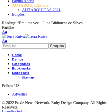
Página Aberta
AUTÁRQUICAS 2025
AUTÁRQUICAS 2021
Edições
Reading:
“Era uma vez…”, na Biblioteca de Silves
Partilhe
Font
Aa
Resizer
Font
Aa
Resizer
Home
Demos
Categories
Bookmarks
More Foxiz
Sitemap
Follow US
Advertise
© 2022 Foxiz News Network. Ruby Design Company. All Rights
Reserved.
Lazer
Sociedade