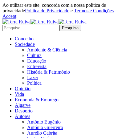
Ao utilizar este site, concorda com a nossa politica de
privacidade
Politica de Privacidade
e
Termos e Condições
.
Accept
Concelho
Sociedade
Ambiente & Ciência
Cultura
Educação
Entrevista
História & Património
Lazer
Política
Opinião
Vida
Economia & Emprego
Algarve
Desporto
Autores
António Eugénio
António Guerreiro
Aurélio Cabrita