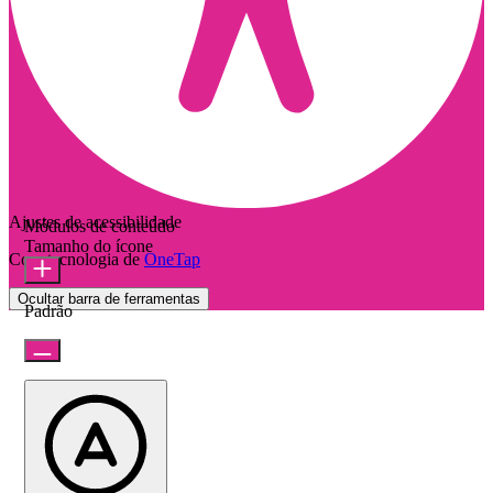
Ajustes de acessibilidade
Módulos de conteúdo
Tamanho do ícone
Com tecnologia de
OneTap
Ocultar barra de ferramentas
Padrão