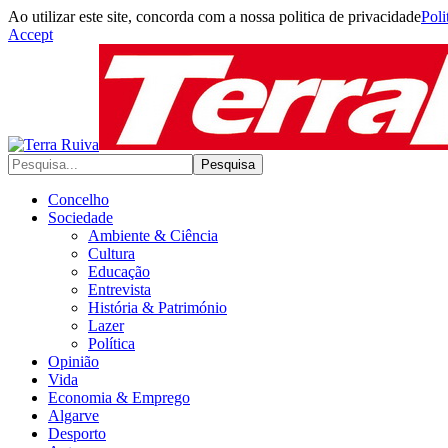
Ao utilizar este site, concorda com a nossa politica de privacidade
Poli
Accept
Concelho
Sociedade
Ambiente & Ciência
Cultura
Educação
Entrevista
História & Património
Lazer
Política
Opinião
Vida
Economia & Emprego
Algarve
Desporto