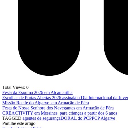
Total Views:
0
Festa da Espuma 2026 em Alcantarilha
Escolhas de Portas Abertas 2026 assinala o Dia Internacional da Juve
Missão Recife do Algarve, em Armação de Pêra
Festa de Nossa Senhora dos Navegantes em Armação de Pêra
CREACTIVITY em Messines, para crianças a partir dos 6 anos
TAGGED:
agentes de segurança
DORAL do PCP
PCP Algarve
Partilhe este artigo