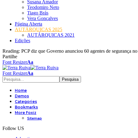
Susana Amador
Teodomiro Neto
Tiago Brás
Vera Gonçalves
Página Aberta
AUTÁRQUICAS 2025
AUTÁRQUICAS 2021
Edições
Reading:
PCP diz que Governo anunciou 60 agentes de segurança no
Partilhe
Font Resizer
Aa
Font Resizer
Aa
Home
Demos
Categories
Bookmarks
More Foxiz
Sitemap
Follow US