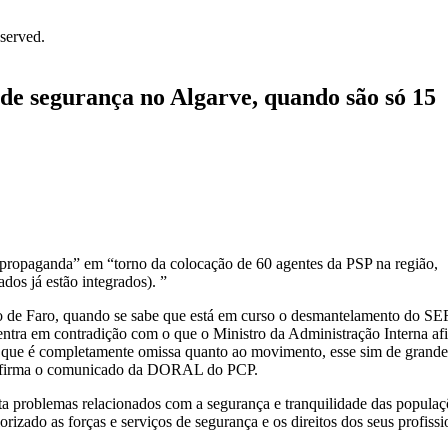
served.
de segurança no Algarve, quando são só 15
ropaganda” em “torno da colocação de 60 agentes da PSP na região,
dos já estão integrados). ”
to de Faro, quando se sabe que está em curso o desmantelamento do SEF
e entra em contradição com o que o Ministro da Administração Interna a
 e que é completamente omissa quanto ao movimento, esse sim de grande
”, afirma o comunicado da DORAL do PCP.
enta problemas relacionados com a segurança e tranquilidade das populaç
rizado as forças e serviços de segurança e os direitos dos seus profissi