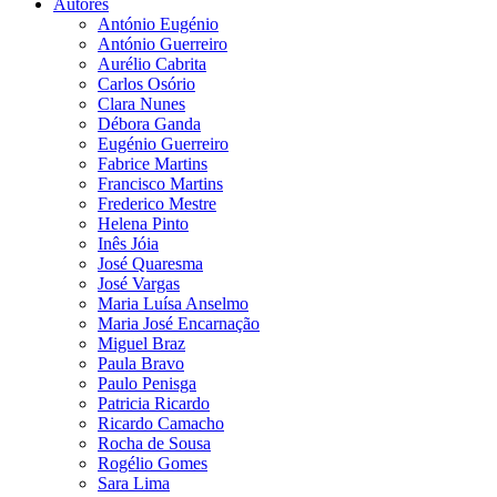
Autores
António Eugénio
António Guerreiro
Aurélio Cabrita
Carlos Osório
Clara Nunes
Débora Ganda
Eugénio Guerreiro
Fabrice Martins
Francisco Martins
Frederico Mestre
Helena Pinto
Inês Jóia
José Quaresma
José Vargas
Maria Luísa Anselmo
Maria José Encarnação
Miguel Braz
Paula Bravo
Paulo Penisga
Patricia Ricardo
Ricardo Camacho
Rocha de Sousa
Rogélio Gomes
Sara Lima