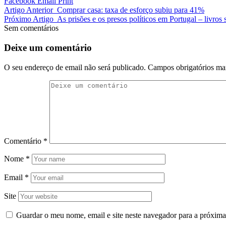
Facebook
Email
Print
Artigo Anterior
Comprar casa: taxa de esforço subiu para 41%
Próximo Artigo
As prisões e os presos políticos em Portugal – livro
Sem comentários
Deixe um comentário
O seu endereço de email não será publicado.
Campos obrigatórios m
Comentário
*
Nome
*
Email
*
Site
Guardar o meu nome, email e site neste navegador para a próxima