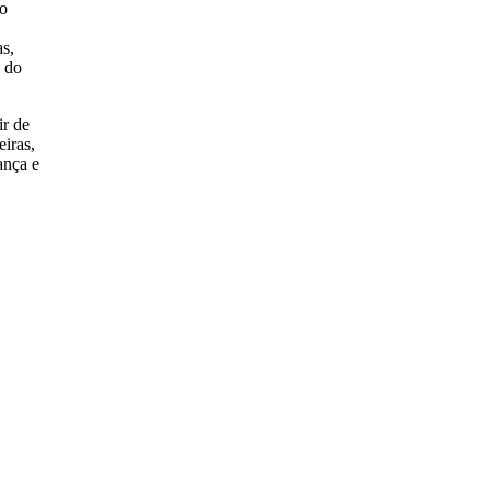
 o
as,
e do
ir de
eiras,
ança e