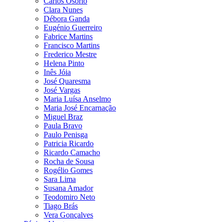
Carlos Osório
Clara Nunes
Débora Ganda
Eugénio Guerreiro
Fabrice Martins
Francisco Martins
Frederico Mestre
Helena Pinto
Inês Jóia
José Quaresma
José Vargas
Maria Luísa Anselmo
Maria José Encarnação
Miguel Braz
Paula Bravo
Paulo Penisga
Patricia Ricardo
Ricardo Camacho
Rocha de Sousa
Rogélio Gomes
Sara Lima
Susana Amador
Teodomiro Neto
Tiago Brás
Vera Gonçalves