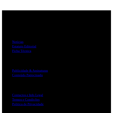
Jornal Local do Concelho de Silves.
Links Úteis
Notícias
Estatuto Editorial
Ficha Técnica
Publicidade
Publicidade & Assinaturas
Conteúdo Patrocinado
Info Legal
Contactos e Info Legal
Termos e Condições
Politica de Privacidade