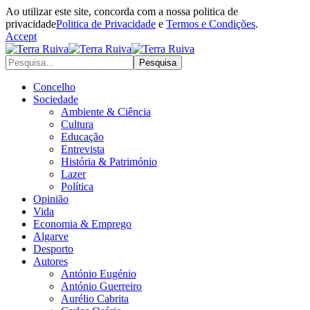
Ao utilizar este site, concorda com a nossa politica de
privacidade
Politica de Privacidade
e
Termos e Condições
.
Accept
Concelho
Sociedade
Ambiente & Ciência
Cultura
Educação
Entrevista
História & Património
Lazer
Política
Opinião
Vida
Economia & Emprego
Algarve
Desporto
Autores
António Eugénio
António Guerreiro
Aurélio Cabrita