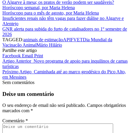
O Algarve à mesa; os pratos de verão podem ser saudáveis?
Horóscopo semanal, por Maria Helena
Horóscopo para o mês de agosto, por Maria Helena
Insuficientes renais não têm vagas para fazer diálise no Algarve e
Alentejo
GNR alerta para subida do furto de catalisadores no 1º semestre de
2026
TAGGED:
animais de estimação
APIFVET
Dia Mundial da
Vacinação Animal
Mário Hilário
Partilhe este artigo
Facebook
Email
Print
Artigo Anterior
Novo programa de apoio para inquilinos de camas
turísticas
Próximo Artigo
Caminhada até ao marco geodésico do Pico Alto,
em Messines
Sem comentários
Deixe um comentário
O seu endereço de email não será publicado.
Campos obrigatórios
marcados com
*
Comentário
*