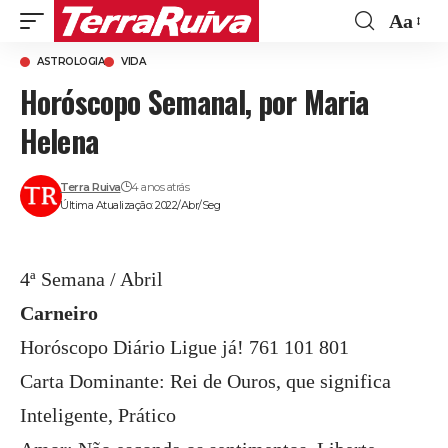
Aa
Font
ASTROLOGIA
VIDA
Resize
Horóscopo Semanal, por Maria
Helena
Terra Ruiva
4 anos atrás
Última Atualização: 2022/Abr/Seg
4ª Semana / Abril
Carneiro
Horóscopo Diário Ligue já! 761 101 801
Carta Dominante: Rei de Ouros, que significa
Inteligente, Prático