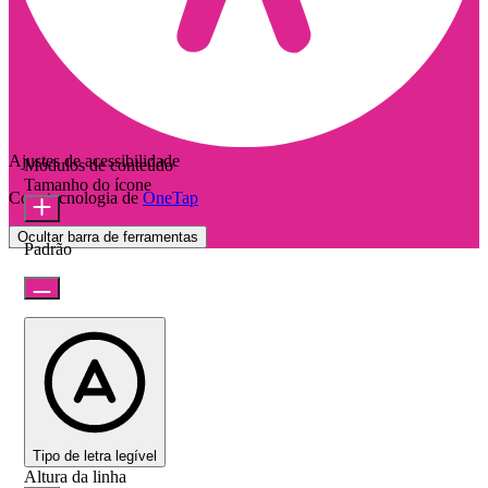
Ajustes de acessibilidade
Módulos de conteúdo
Tamanho do ícone
Com tecnologia de
OneTap
Ocultar barra de ferramentas
Padrão
Tipo de letra legível
Altura da linha