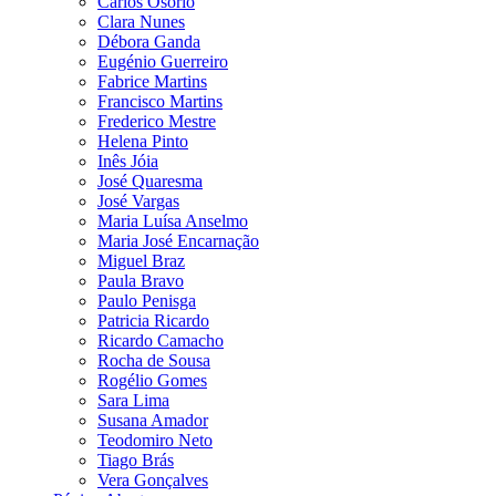
Carlos Osório
Clara Nunes
Débora Ganda
Eugénio Guerreiro
Fabrice Martins
Francisco Martins
Frederico Mestre
Helena Pinto
Inês Jóia
José Quaresma
José Vargas
Maria Luísa Anselmo
Maria José Encarnação
Miguel Braz
Paula Bravo
Paulo Penisga
Patricia Ricardo
Ricardo Camacho
Rocha de Sousa
Rogélio Gomes
Sara Lima
Susana Amador
Teodomiro Neto
Tiago Brás
Vera Gonçalves