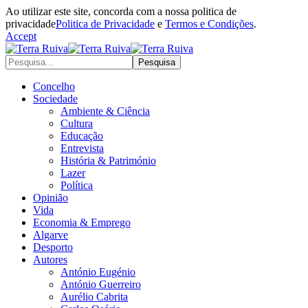
Ao utilizar este site, concorda com a nossa politica de
privacidade
Politica de Privacidade
e
Termos e Condições
.
Accept
Concelho
Sociedade
Ambiente & Ciência
Cultura
Educação
Entrevista
História & Património
Lazer
Política
Opinião
Vida
Economia & Emprego
Algarve
Desporto
Autores
António Eugénio
António Guerreiro
Aurélio Cabrita