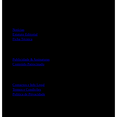
Jornal Local do Concelho de Silves.
Links Úteis
Notícias
Estatuto Editorial
Ficha Técnica
Publicidade
Publicidade & Assinaturas
Conteúdo Patrocinado
Info Legal
Contactos e Info Legal
Termos e Condições
Politica de Privacidade
Siga-nos nas Redes Sociais
© Copyright 2025, Todos os Direitos Reservados - Terra Ruiva -