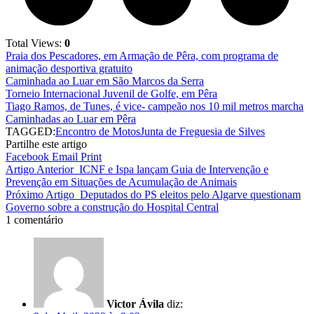
Total Views:
0
Praia dos Pescadores, em Armação de Pêra, com programa de
animação desportiva gratuito
Caminhada ao Luar em São Marcos da Serra
Torneio Internacional Juvenil de Golfe, em Pêra
Tiago Ramos, de Tunes, é vice- campeão nos 10 mil metros marcha
Caminhadas ao Luar em Pêra
TAGGED:
Encontro de Motos
Junta de Freguesia de Silves
Partilhe este artigo
Facebook
Email
Print
Artigo Anterior
ICNF e Ispa lançam Guia de Intervenção e
Prevenção em Situações de Acumulação de Animais
Próximo Artigo
Deputados do PS eleitos pelo Algarve questionam
Governo sobre a construção do Hospital Central
1 comentário
Victor Ávila
diz: