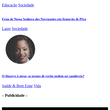
Educação
Sociedade
Festa de Nossa Senhora dos Navegantes em Armação de Pêra
Lazer
Sociedade
O Algarve à mesa; os pratos de verão podem ser saudáveis?
Saúde & Bem Estar
Vida
– Publicidade –