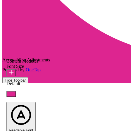
Accessibility Adjustments
Content Modules
Font Size
Powered by
OneTap
Hide Toolbar
Default
Readable Font