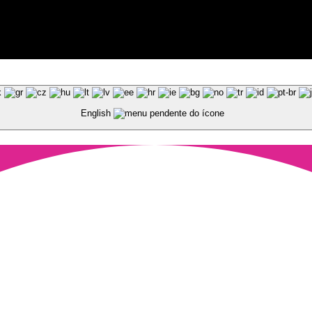
ted by Pixart
English