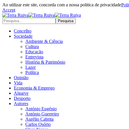
Ao utilizar este site, concorda com a nossa politica de privacidade
Poli
Accept
Concelho
Sociedade
Ambiente & Ciência
Cultura
Educação
Entrevista
História & Património
Lazer
Política
Opinião
Vida
Economia & Emprego
Algarve
Desporto
Autores
António Eugénio
António Guerreiro
Aurélio Cabrita
Carlos Osório