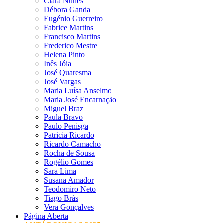
Clara Nunes
Débora Ganda
Eugénio Guerreiro
Fabrice Martins
Francisco Martins
Frederico Mestre
Helena Pinto
Inês Jóia
José Quaresma
José Vargas
Maria Luísa Anselmo
Maria José Encarnação
Miguel Braz
Paula Bravo
Paulo Penisga
Patricia Ricardo
Ricardo Camacho
Rocha de Sousa
Rogélio Gomes
Sara Lima
Susana Amador
Teodomiro Neto
Tiago Brás
Vera Gonçalves
Página Aberta