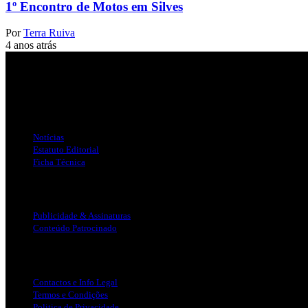
1º Encontro de Motos em Silves
Por
Terra Ruiva
4 anos atrás
Jornal Local do Concelho de Silves.
Links Úteis
Notícias
Estatuto Editorial
Ficha Técnica
Publicidade
Publicidade & Assinaturas
Conteúdo Patrocinado
Info Legal
Contactos e Info Legal
Termos e Condições
Politica de Privacidade