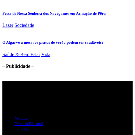
Festa de Nossa Senhora dos Navegantes em Armação de Pêra
Lazer
Sociedade
O Algarve à mesa; os pratos de verão podem ser saudáveis?
Saúde & Bem Estar
Vida
– Publicidade –
Jornal Local do Concelho de Silves.
Links Úteis
Notícias
Estatuto Editorial
Ficha Técnica