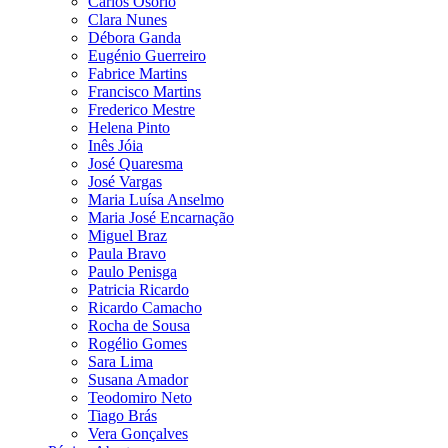
Carlos Osório
Clara Nunes
Débora Ganda
Eugénio Guerreiro
Fabrice Martins
Francisco Martins
Frederico Mestre
Helena Pinto
Inês Jóia
José Quaresma
José Vargas
Maria Luísa Anselmo
Maria José Encarnação
Miguel Braz
Paula Bravo
Paulo Penisga
Patricia Ricardo
Ricardo Camacho
Rocha de Sousa
Rogélio Gomes
Sara Lima
Susana Amador
Teodomiro Neto
Tiago Brás
Vera Gonçalves