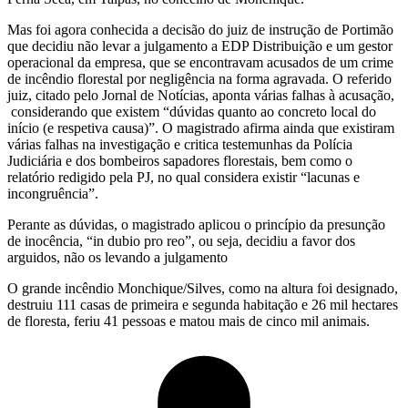
Mas foi agora conhecida a decisão do juiz de instrução de Portimão
que decidiu não levar a julgamento a EDP Distribuição e um gestor
operacional da empresa, que se encontravam acusados de um crime
de incêndio florestal por negligência na forma agravada. O referido
juiz, citado pelo Jornal de Notícias, aponta várias falhas à acusação,
considerando que existem “dúvidas quanto ao concreto local do
início (e respetiva causa)”. O magistrado afirma ainda que existiram
várias falhas na investigação e critica testemunhas da Polícia
Judiciária e dos bombeiros sapadores florestais, bem como o
relatório redigido pela PJ, no qual considera existir “lacunas e
incongruência”.
Perante as dúvidas, o magistrado aplicou o princípio da presunção
de inocência, “in dubio pro reo”, ou seja, decidiu a favor dos
arguidos, não os levando a julgamento
O grande incêndio Monchique/Silves, como na altura foi designado,
destruiu 111 casas de primeira e segunda habitação e 26 mil hectares
de floresta, feriu 41 pessoas e matou mais de cinco mil animais.