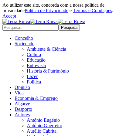
Ao utilizar este site, concorda com a nossa politica de
privacidade
Politica de Privacidade
e
Termos e Condições
.
Accept
Concelho
Sociedade
Ambiente & Ciência
Cultura
Educação
Entrevista
História & Património
Lazer
Política
Opinião
Vida
Economia & Emprego
Algarve
Desporto
Autores
António Eugénio
António Guerreiro
Aurélio Cabrita