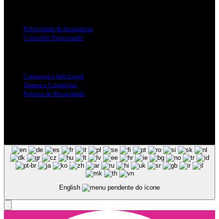
Publicidade
Publicidade & Assinaturas
Conteúdo Patrocinado
Info Legal
Contactos e Info Legal
Termos e Condições
Politica de Privacidade
Siga-nos nas Redes Sociais
© Copyright 2025, Todos os Direitos Reservados - Terra Ruiva -
Created by Pixart
English