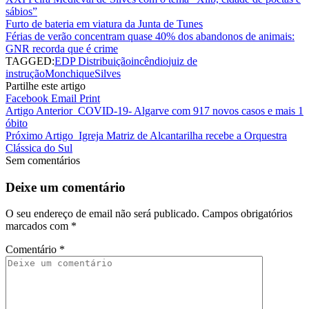
sábios”
Furto de bateria em viatura da Junta de Tunes
Férias de verão concentram quase 40% dos abandonos de animais:
GNR recorda que é crime
TAGGED:
EDP Distribuição
incêndio
juiz de
instrução
Monchique
Silves
Partilhe este artigo
Facebook
Email
Print
Artigo Anterior
COVID-19- Algarve com 917 novos casos e mais 1
óbito
Próximo Artigo
Igreja Matriz de Alcantarilha recebe a Orquestra
Clássica do Sul
Sem comentários
Deixe um comentário
O seu endereço de email não será publicado.
Campos obrigatórios
marcados com
*
Comentário
*