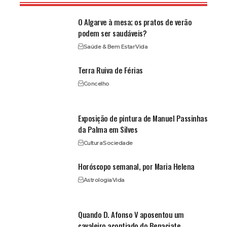
O Algarve à mesa; os pratos de verão
podem ser saudáveis?
Saúde & Bem Estar
Vida
Terra Ruiva de Férias
Concelho
Exposição de pintura de Manuel Passinhas
da Palma em Silves
Cultura
Sociedade
Horóscopo semanal, por Maria Helena
Astrologia
Vida
Quando D. Afonso V aposentou um
cavaleiro acontiado do Benaciate