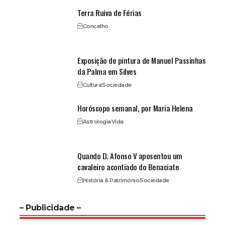
Terra Ruiva de Férias
Concelho
Exposição de pintura de Manuel Passinhas
da Palma em Silves
Cultura
Sociedade
Horóscopo semanal, por Maria Helena
Astrologia
Vida
Quando D. Afonso V aposentou um
cavaleiro acontiado do Benaciate
História & Património
Sociedade
– Publicidade –