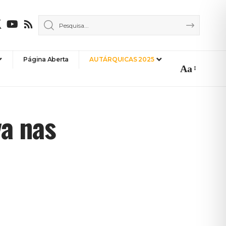
Página Aberta
AUTÁRQUICAS 2025
Aa
Font
Resizer
va nas