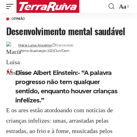
Aa
Font
OPINIÃO
Resize
Desenvolvimento mental saudável
Maria Luísa Anselmo
10 anos atrás
Última Atualização: 2025/Jun/Dom
Disse Albert Einstein:- “A palavra
progresso não tem qualquer
sentido, enquanto houver crianças
infelizes.”
E os ares estão atordoando com notícias de
crianças infelizes: umas, arrastadas pelas
estradas, ao frio e à fome, musicadas pelos