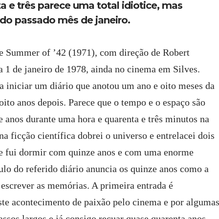
a e três parece uma total idiotice, mas
do passado mês de janeiro.
e Summer of ’42 (1971), com direção de Robert
ia 1 de janeiro de 1978, ainda no cinema em Silves.
ra iniciar um diário que anotou um ano e oito meses da
 oito anos depois. Parece que o tempo e o espaço são
ze anos durante uma hora e quarenta e três minutos na
a ficção científica dobrei o universo e entrelacei dois
te fui dormir com quinze anos e com uma enorme
lo do referido diário anuncia os quinze anos como a
a escrever as memórias. A primeira entrada é
este acontecimento de paixão pelo cinema e por alguma
passos largos e já consigo recuar quase quarenta anos