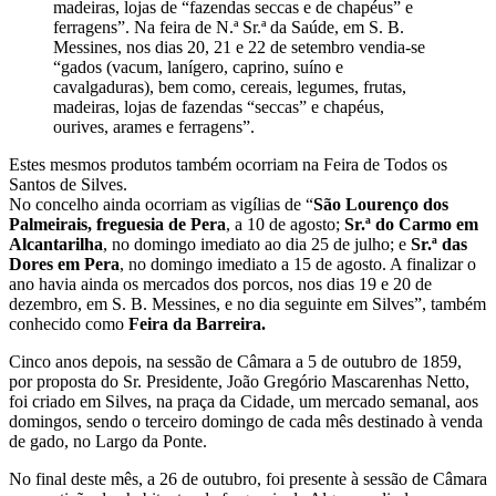
madeiras, lojas de “fazendas seccas e de chapéus” e
ferragens”. Na feira de N.ª Sr.ª da Saúde, em S. B.
Messines, nos dias 20, 21 e 22 de setembro vendia-se
“gados (vacum, lanígero, caprino, suíno e
cavalgaduras), bem como, cereais, legumes, frutas,
madeiras, lojas de fazendas “seccas” e chapéus,
ourives, arames e ferragens”.
Estes mesmos produtos também ocorriam na Feira de Todos os
Santos de Silves.
No concelho ainda ocorriam as vigílias de “
São Lourenço dos
Palmeirais, freguesia de Pera
, a 10 de agosto;
Sr.ª do Carmo em
Alcantarilha
, no domingo imediato ao dia 25 de julho; e
Sr.ª das
Dores em Pera
, no domingo imediato a 15 de agosto. A finalizar o
ano havia ainda os mercados dos porcos, nos dias 19 e 20 de
dezembro, em S. B. Messines, e no dia seguinte em Silves”, também
conhecido como
Feira da Barreira.
Cinco anos depois, na sessão de Câmara a 5 de outubro de 1859,
por proposta do Sr. Presidente, João Gregório Mascarenhas Netto,
foi criado em Silves, na praça da Cidade, um mercado semanal, aos
domingos, sendo o terceiro domingo de cada mês destinado à venda
de gado, no Largo da Ponte.
No final deste mês, a 26 de outubro, foi presente à sessão de Câmara