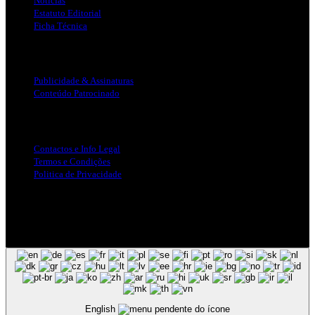
Notícias
Estatuto Editorial
Ficha Técnica
Publicidade
Publicidade & Assinaturas
Conteúdo Patrocinado
Info Legal
Contactos e Info Legal
Termos e Condições
Politica de Privacidade
Siga-nos nas Redes Sociais
© Copyright 2025, Todos os Direitos Reservados - Terra Ruiva -
Created by Pixart
English