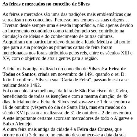
As feiras e mercados no concelho de Silves
As feiras e mercados são uma das tradições mais emblemáticas que
se realizam nos concelhos. Perde-se nos tempos as suas origens…
Tiveram desde sempre uma elevada importância, não apenas devido
ao incremento económico como também pelo seu contributo na
circulação de ideias e do conhecimento de outras culturas.
Adquiriram um particular relevo durante a Idade Média a tal ponto
que para a sua proteção as primeiras cartas de feira foram
mencionadas nos forais atribuídos pelos reis, entre os séculos XIII e
XV, com o objetivo de atrair gentes para a região.
A feira mais antiga realizada no concelho de
Silves é a Feira de
Todos os Santos
, criada em novembro de 1491 quando o rei D.
João II confere a Silves a sua “Carta de Feira”, passando esta a se
realizar desde 1492.
Foi concebida à semelhança da feira de São Francisco, de Tavira,
beneficiando de todas as isenções e com a mesma duração, de 49
dias. Inicialmente a Feira de Silves realizava-se de 1 de setembro a
19 de outubro (véspera do dia de Santa Iria), mas em meados do
século XVI passou a realizar-se de 31 de outubro a 2 de novembro.
A este importante certame acorriam mercadores de todo o Algarve e
Baixo Alentejo.
A outra feira mais antiga da cidade é a
Feira das Cruzes,
que
ocorre no dia 3 de maio, no entanto desconhece-se a data da sua