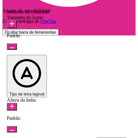
Ajustes de acessibilidade
Módulos de conteúdo
Tamanho do ícone
Com tecnologia de
OneTap
Ocultar barra de ferramentas
Padrão
Tipo de letra legível
Altura da linha
Padrão