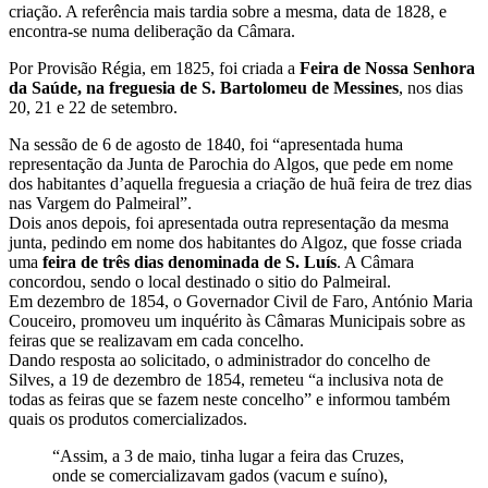
criação. A referência mais tardia sobre a mesma, data de 1828, e
encontra-se numa deliberação da Câmara.
Por Provisão Régia, em 1825, foi criada a
Feira de Nossa Senhora
da Saúde, na freguesia de S. Bartolomeu de Messines
, nos dias
20, 21 e 22 de setembro.
Na sessão de 6 de agosto de 1840, foi “apresentada huma
representação da Junta de Parochia do Algos, que pede em nome
dos habitantes d’aquella freguesia a criação de huã feira de trez dias
nas Vargem do Palmeiral”.
Dois anos depois, foi apresentada outra representação da mesma
junta, pedindo em nome dos habitantes do Algoz, que fosse criada
uma
feira de três dias denominada de S. Luís
. A Câmara
concordou, sendo o local destinado o sitio do Palmeiral.
Em dezembro de 1854, o Governador Civil de Faro, António Maria
Couceiro, promoveu um inquérito às Câmaras Municipais sobre as
feiras que se realizavam em cada concelho.
Dando resposta ao solicitado, o administrador do concelho de
Silves, a 19 de dezembro de 1854, remeteu “a inclusiva nota de
todas as feiras que se fazem neste concelho” e informou também
quais os produtos comercializados.
“Assim, a 3 de maio, tinha lugar a feira das Cruzes,
onde se comercializavam gados (vacum e suíno),