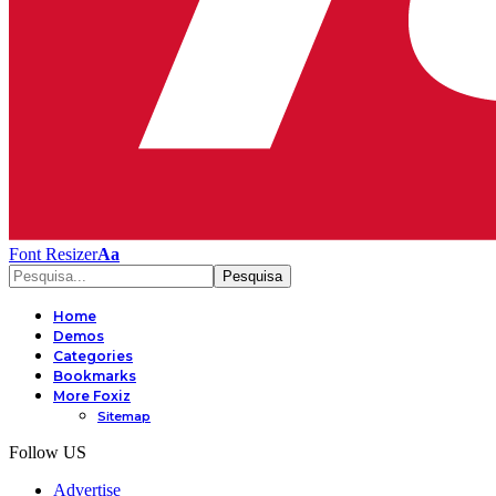
Font Resizer
Aa
Home
Demos
Categories
Bookmarks
More Foxiz
Sitemap
Follow US
Advertise