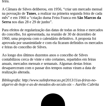
feira.
A Câmara de Silves deliberou, em 1956, “criar um mercado mensal
na povoação de
Tunes
, a realizar na primeira segunda feira de cada
mês” e em 1960 a “criação duma Feira Franca em
São Marcos da
Serra
nos dias 28 e 29 de junho”.
Para efeitos de regularização das datas de todas as feiras e mercados
do concelho, foi apresentada, na reunião de 30 de dezembro de
1960, uma proposta com o calendário definitivo. A proposta foi
aprovada por unanimidade e com ela ficaram definidos os mercados
e feiras do concelho de Silves.
Ao longo dos últimos duzentos anos o concelho de Silves
contabilizou cerca de vinte e oito certames, repartidos em feiras
anuais, mercados mensais e semanais. Algumas destas feiras
desapareceram com o passar dos tempos outras viram a data de
realização alterada.
Bibliografia: http://www.sulinformacao.pt/2013/11as-feiras-no-
algarve-de-hoje-e-as-de-meados-do-seculo-xix – Aurélio Cabrita