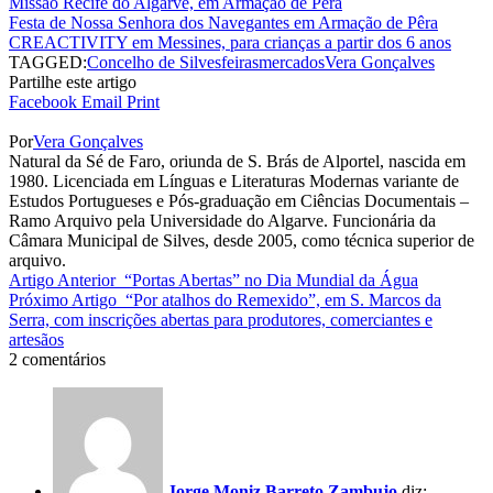
Missão Recife do Algarve, em Armação de Pêra
Festa de Nossa Senhora dos Navegantes em Armação de Pêra
CREACTIVITY em Messines, para crianças a partir dos 6 anos
TAGGED:
Concelho de Silves
feiras
mercados
Vera Gonçalves
Partilhe este artigo
Facebook
Email
Print
Por
Vera Gonçalves
Natural da Sé de Faro, oriunda de S. Brás de Alportel, nascida em
1980. Licenciada em Línguas e Literaturas Modernas variante de
Estudos Portugueses e Pós-graduação em Ciências Documentais –
Ramo Arquivo pela Universidade do Algarve. Funcionária da
Câmara Municipal de Silves, desde 2005, como técnica superior de
arquivo.
Artigo Anterior
“Portas Abertas” no Dia Mundial da Água
Próximo Artigo
“Por atalhos do Remexido”, em S. Marcos da
Serra, com inscrições abertas para produtores, comerciantes e
artesãos
2 comentários
Jorge Moniz Barreto Zambujo
diz: