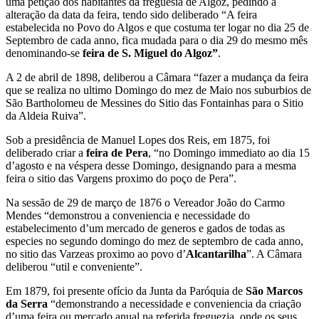
uma petição dos habitantes da freguesia de Algoz, pedindo a
alteração da data da feira, tendo sido deliberado “A feira
estabelecida no Povo do Algos e que costuma ter logar no dia 25 de
Septembro de cada anno, fica mudada para o dia 29 do mesmo mês
denominando-se
feira de S. Miguel do Algoz”
.
A 2 de abril de 1898, deliberou a Câmara “fazer a mudança da feira
que se realiza no ultimo Domingo do mez de Maio nos suburbios de
São Bartholomeu de Messines do Sitio das Fontainhas para o Sitio
da Aldeia Ruiva”.
Sob a presidência de Manuel Lopes dos Reis, em 1875, foi
deliberado criar a
feira de Pera
, “no Domingo immediato ao dia 15
d’agosto e na véspera desse Domingo, designando para a mesma
feira o sitio das Vargens proximo do poço de Pera”.
Na sessão de 29 de março de 1876 o Vereador João do Carmo
Mendes “demonstrou a conveniencia e necessidade do
estabelecimento d’um mercado de generos e gados de todas as
especies no segundo domingo do mez de septembro de cada anno,
no sitio das Varzeas proximo ao povo d’
Alcantarilha
”. A Câmara
deliberou “util e conveniente”.
Em 1879, foi presente ofício da Junta da Paróquia de
São Marcos
da Serra
“demonstrando a necessidade e conveniencia da criação
d’uma feira ou mercado anual na referida freguezia, onde os seus