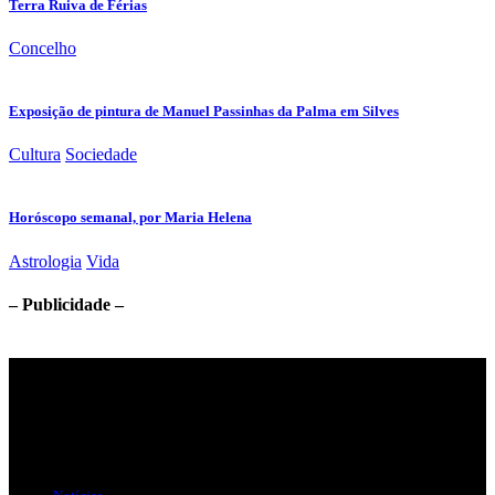
Terra Ruiva de Férias
Concelho
Exposição de pintura de Manuel Passinhas da Palma em Silves
Cultura
Sociedade
Horóscopo semanal, por Maria Helena
Astrologia
Vida
– Publicidade –
Jornal Local do Concelho de Silves.
Links Úteis