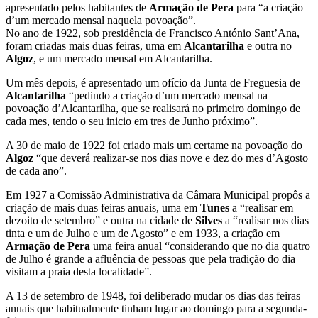
apresentado pelos habitantes de
Armação de Pera
para “a criação
d’um mercado mensal naquela povoação”.
No ano de 1922, sob presidência de Francisco António Sant’Ana,
foram criadas mais duas feiras, uma em
Alcantarilha
e outra no
Algoz
, e um mercado mensal em Alcantarilha.
Um mês depois, é apresentado um ofício da Junta de Freguesia de
Alcantarilha
“pedindo a criação d’um mercado mensal na
povoação d’Alcantarilha, que se realisará no primeiro domingo de
cada mes, tendo o seu inicio em tres de Junho próximo”.
A 30 de maio de 1922 foi criado mais um certame na povoação do
Algoz
“que deverá realizar-se nos dias nove e dez do mes d’Agosto
de cada ano”.
Em 1927 a Comissão Administrativa da Câmara Municipal propôs a
criação de mais duas feiras anuais, uma em
Tunes
a “realisar em
dezoito de setembro” e outra na cidade de
Silves
a “realisar nos dias
tinta e um de Julho e um de Agosto” e em 1933, a criação em
Armação de Pera
uma feira anual “considerando que no dia quatro
de Julho é grande a afluência de pessoas que pela tradição do dia
visitam a praia desta localidade”.
A 13 de setembro de 1948, foi deliberado mudar os dias das feiras
anuais que habitualmente tinham lugar ao domingo para a segunda-