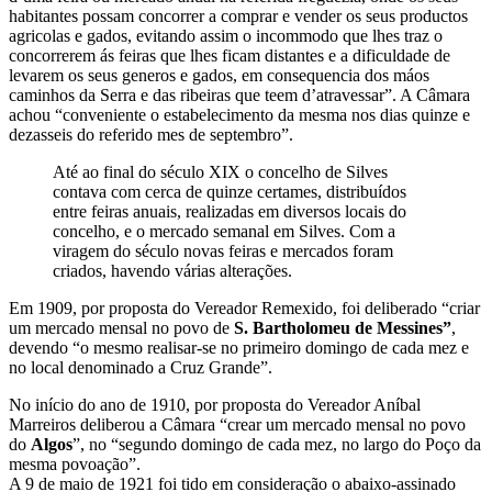
habitantes possam concorrer a comprar e vender os seus productos
agricolas e gados, evitando assim o incommodo que lhes traz o
concorrerem ás feiras que lhes ficam distantes e a dificuldade de
levarem os seus generos e gados, em consequencia dos máos
caminhos da Serra e das ribeiras que teem d’atravessar”. A Câmara
achou “conveniente o estabelecimento da mesma nos dias quinze e
dezasseis do referido mes de septembro”.
Até ao final do século XIX o concelho de Silves
contava com cerca de quinze certames, distribuídos
entre feiras anuais, realizadas em diversos locais do
concelho, e o mercado semanal em Silves. Com a
viragem do século novas feiras e mercados foram
criados, havendo várias alterações.
Em 1909, por proposta do Vereador Remexido, foi deliberado “criar
um mercado mensal no povo de
S. Bartholomeu de Messines”
,
devendo “o mesmo realisar-se no primeiro domingo de cada mez e
no local denominado a Cruz Grande”.
No início do ano de 1910, por proposta do Vereador Aníbal
Marreiros deliberou a Câmara “crear um mercado mensal no povo
do
Algos
”, no “segundo domingo de cada mez, no largo do Poço da
mesma povoação”.
A 9 de maio de 1921 foi tido em consideração o abaixo-assinado