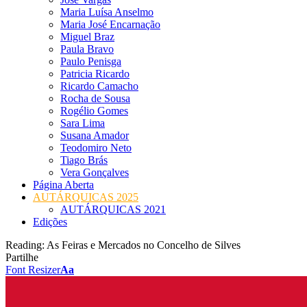
Maria Luísa Anselmo
Maria José Encarnação
Miguel Braz
Paula Bravo
Paulo Penisga
Patricia Ricardo
Ricardo Camacho
Rocha de Sousa
Rogélio Gomes
Sara Lima
Susana Amador
Teodomiro Neto
Tiago Brás
Vera Gonçalves
Página Aberta
AUTÁRQUICAS 2025
AUTÁRQUICAS 2021
Edições
Reading:
As Feiras e Mercados no Concelho de Silves
Partilhe
Font Resizer
Aa