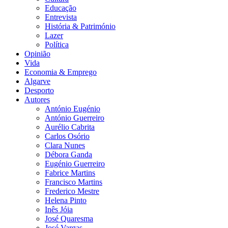
Educação
Entrevista
História & Património
Lazer
Política
Opinião
Vida
Economia & Emprego
Algarve
Desporto
Autores
António Eugénio
António Guerreiro
Aurélio Cabrita
Carlos Osório
Clara Nunes
Débora Ganda
Eugénio Guerreiro
Fabrice Martins
Francisco Martins
Frederico Mestre
Helena Pinto
Inês Jóia
José Quaresma
José Vargas